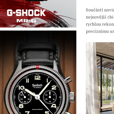
Součástí novi
nejnovější ch
rychlou rekon
preciznímu um