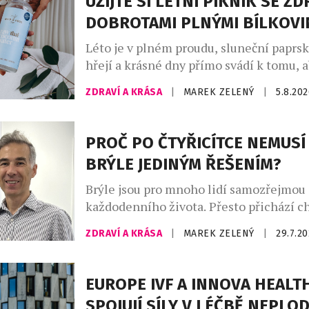
UŽIJTE SI LETNÍ PIKNIK SE Z
DOBROTAMI PLNÝMI BÍLKOVI
Léto je v plném proudu, sluneční paprs
hřejí a krásné dny přímo svádí k tomu,
trávili čas venku. A co k pravému létu pa
ZDRAVÍ A KRÁSA
|
MAREK ZELENÝ
|
5.8.20
dokonalý piknik a dobré a zdravé dobro
lovebrandu Wild & Coco, za kterým stoj
inovátorů a milovníků zdravého životní
PROČ PO ČTYŘICÍTCE NEMUSÍ
Atrey a Kateřina Rae. […]
BRÝLE JEDINÝM ŘEŠENÍM?
Brýle jsou pro mnoho lidí samozřejmou 
každodenního života. Přesto přichází ch
začnou být spíše omezením než pomoc
ZDRAVÍ A KRÁSA
|
MAREK ZELENÝ
|
29.7.2
Zejména po čtyřicítce, kdy se objevuje 
neboli věkem podmíněná ztráta schopn
zaostřovat na blízko, mnoho lidí zjišťuje
EUROPE IVF A INNOVA HEALT
několika párů brýlí není vždy nejpraktičt
SPOJUJÍ SÍLY V LÉČBĚ NEPLO