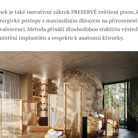
nek je také inovativní zákrok PRESERVÉ zvětšení prsou, 
irurgické postupy s maximálním důrazem na přirozenost,
valescenci. Metoda přináší dlouhodobou stabilitu výsled
ístění implantátu a respektu k anatomii klientky.