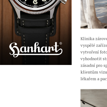
Klinika zárov
vyspělé zaříz
vytvoření fot
vyhodnotit st
zásadní pro s
klientům vizu
lékařem a pac