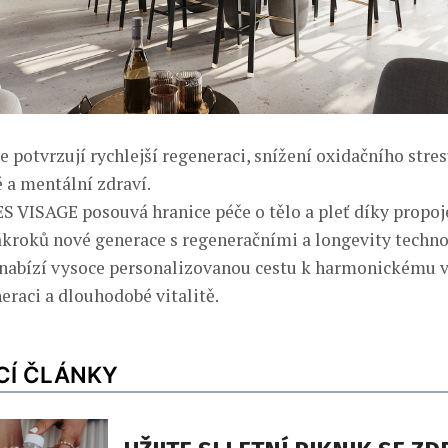
e potvrzují rychlejší regeneraci, snížení oxidačního stres
é a mentální zdraví.
S VISAGE posouvá hranice péče o tělo a pleť díky propoj
ákroků nové generace s regeneračními a longevity techn
nabízí vysoce personalizovanou cestu k harmonickému v
eraci a dlouhodobé vitalitě.
CÍ ČLÁNKY