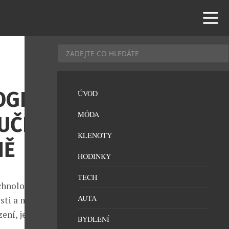
OGIE
ÚVOD
MÓDA
UČNÍ
KLENOTY
NĚ
HODINKY
TECH
chnologie,
AUTA
osti a moderní
ení, jež
BYDLENÍ