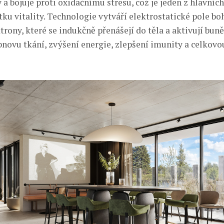
 a bojuje proti oxidačnímu stresu, což je jeden z hlavníc
tku vitality. Technologie vytváří elektrostatické pole bo
trony, které se indukčně přenášejí do těla a aktivují bun
bnovu tkání, zvýšení energie, zlepšení imunity a celkovou