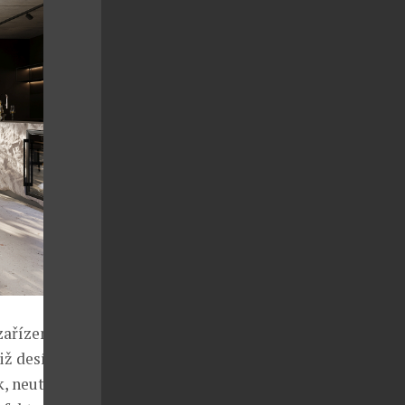
zařízení
iž desítky let
, neutralizuje