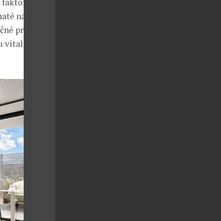
h faktorů
haté na
ěčné procesy
 vitalizaci