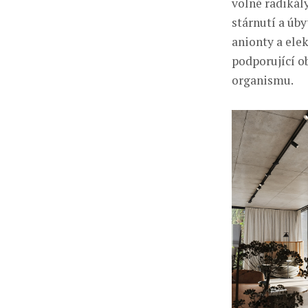
volné radikály
stárnutí a úby
anionty a elek
podporující o
organismu.