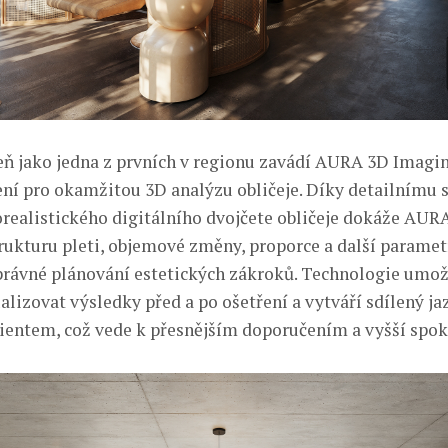
eň jako jedna z prvních v regionu zavádí AURA 3D Imagi
ení pro okamžitou 3D analýzu obličeje. Díky detailnímu 
orealistického digitálního dvojčete obličeje dokáže AUR
rukturu pleti, objemové změny, proporce a další parametr
právné plánování estetických zákroků. Technologie umo
alizovat výsledky před a po ošetření a vytváří sdílený j
ientem, což vede k přesnějším doporučením a vyšší spok