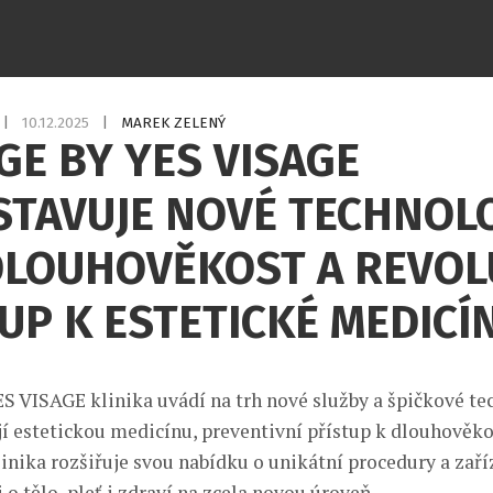
|
10.12.2025
|
MAREK ZELENÝ
GE BY YES VISAGE
STAVUJE NOVÉ TECHNOL
DLOUHOVĚKOST A REVOL
UP K ESTETICKÉ MEDICÍ
S VISAGE klinika uvádí na trh nové služby a špičkové te
jí estetickou medicínu, preventivní přístup k dlouhověk
inika rozšiřuje svou nabídku o unikátní procedury a zaříz
 o tělo, pleť i zdraví na zcela novou úroveň.