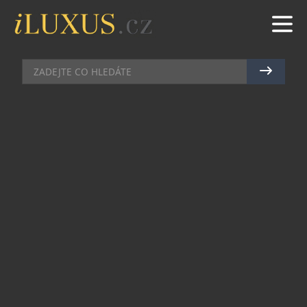
PÁNSKÉ HODINKY
|
18.12.2025
|
MAREK ZELENÝ
LUMINOX UVÁDÍ NA TRH
LIMITOVANOU EDICI HODINEK
YEAR OF THE HORSE
Luminox oznamuje uvedení limitované edice
hodinek Year of the Horse, odvážného modelu
CARBONOX™ oslavujícího sílu, vytrvalost a
svobodu, které v čínské kultuře symbolizuje kůň.
Speciální série 600 kusů hodinek spojuje kulturní
význam s robustní, elitní výkonností
inspirovanou DNA značky Luminox.