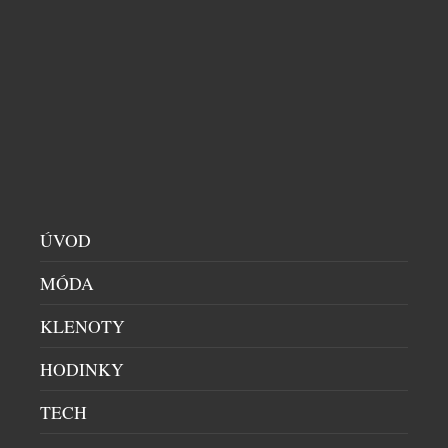
LUMINOX ODHALIL EVOLUCI SVÝCH
LEGENDÁRNÍCH NAVY SEAL 3550
PÁNSKÉ HODINKY
|
23.7.2026
Značka Luminox odhaluje novou řadu Navy SEAL
3550, která je dalším vývojovým stupněm její vůbec
nejikoničtější kolekce. Novinka, zrozená z desítek
let spolupráce s americkými speciálními
jednotkami U.S. Navy SEALs, si zachovává svou
ÚVOD
nekompromisní odolnost a taktický výkon. Přichází
však s uhlazenějším a nositelnějším profilem, který
MÓDA
perfektně padne na zápěstí všech velikostí. Série
KLENOTY
Navy SEAL […]
HODINKY
TECH