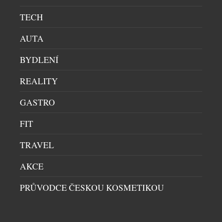
TECH
AUTA
BYDLENÍ
REALITY
GASTRO
FIT
PRIM A BOTAS SE PO 77 LETECH POTKALY
PÁNSKÉ HODINKY
|
30.7.2026
TRAVEL
Primky a botasky. Dvě jména, která zlidověla
natolik, že se stala součástí českého jazyka. Obě
AKCE
značky vznikly v roce 1949 a po sedmasedmdesáti
PRŮVODCE ČESKOU KOSMETIKOU
letech se poprvé setkaly na jednom výrobku.
Limitovaná edice hodinek Prim Botas 77 vznikla v
počtu 77 kusů a během dvou dnů byla vyprodaná.