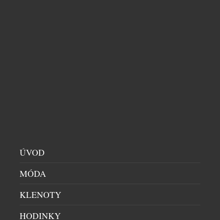
PÁNSKÉ HODINKY
|
4.8.2026
Značka Luminox spojila síly s neziskovou
organizací FORCE BLUE. Výsledkem jsou výjimečné
hodinky, za jejichž vznikem stojí elitní vojenští
potápěči, kteří dnes místo bojových operací
zachraňují mořský život. Nové oficiální hodinky
Luminox FORCE BLUE byly od začátku do konce
formovány přímými podněty vysloužilých členů
Navy SEALs a potápěčů ze speciálních jednotek.
Jsou určeny pro muže, […]
ÚVOD
MÓDA
KLENOTY
HODINKY