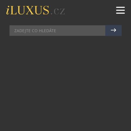
PÁNSKÉ HODINKY
|
22.12.2025
|
MAREK ZELENÝ
SÉRIE LUMINOX X ICE-SAR 1080:
VŮDČÍ SVĚTLO V ZEMI LEDU A
OHNĚ
Luminox, švýcarské dobrodružné hodinky, které
jsou volbou elitních jednotek po celém světě,
uvádí na trh nejnovější sérii nepostradatelných
modelů pro Islandskou asociaci pro pátrání a
záchranu (ICE-SAR). Série ICE-SAR 1080 je
navržena tak, aby podporovala pátrací a
záchranné operace (SAR) této neohrožené
jednotky v nejextrémnějších podmínkách na