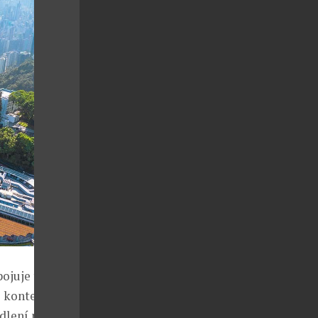
pojuje to
o kontextu
ydlení mění