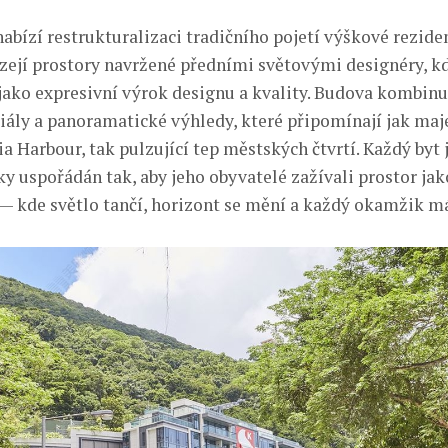
abízí restrukturalizaci tradičního pojetí výškové reziden
ázejí prostory navržené předními světovými designéry, k
jako expresivní výrok designu a kvality. Budova kombinuje
iály a panoramatické výhledy, které připomínají jak maj
ia Harbour, tak pulzující tep městských čtvrtí. Každý byt 
ky uspořádán tak, aby jeho obyvatelé zažívali prostor ja
 — kde světlo tančí, horizont se mění a každý okamžik má