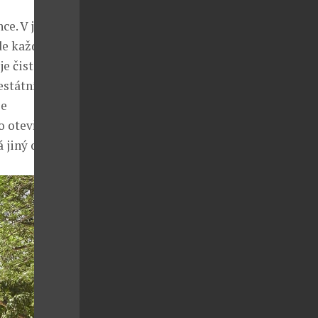
ce. V jeho
de každý
 čisté linie,
estátní
je
ko otevřenou
 jiný odstín.