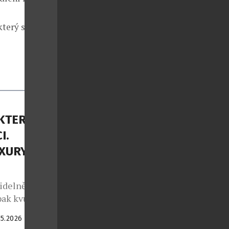
který se
KTERÉ
I.
UXURY
videlně
pak kvůli
a dnes údajně
.5.2026
ealita je ale