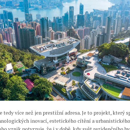
e tedy více než jen prestižní adresa. Je to projekt, který s
chnologických inovací, estetického cítění a urbanistickéh
ho vznik potvrzuje, že i v době, kdy svět rezidenčního b