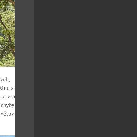
ných,
eánu a
st v srdci
ochyby
světových