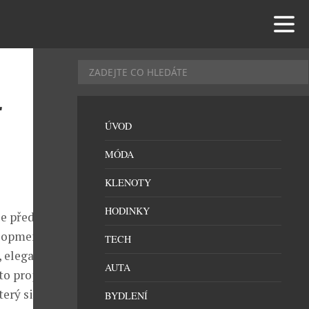
L
ÚVOD
MÓDA
KLENOTY
HODINKY
je představu o
elopment
TECH
, elegance
AUTA
to projekt
erý si vytváří
BYDLENÍ