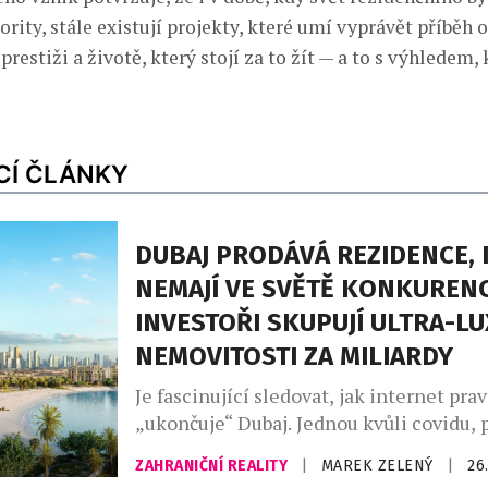
iority, stále existují projekty, které umí vyprávět příběh o
prestiži a životě, který stojí za to žít — a to s výhledem, 
CÍ ČLÁNKY
DUBAJ PRODÁVÁ REZIDENCE, 
NEMAJÍ VE SVĚTĚ KONKURENC
INVESTOŘI SKUPUJÍ ULTRA-L
NEMOVITOSTI ZA MILIARDY
Je fascinující sledovat, jak internet pra
„ukončuje“ Dubaj. Jednou kvůli covidu, 
kryptu, následně kvůli realitní bublině 
ZAHRANIČNÍ REALITY
|
MAREK ZELENÝ
|
26
kvůli geopolitice na Blízkém východě. R