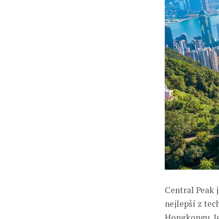
Central Peak j
nejlepší z te
Hongkongu. Je