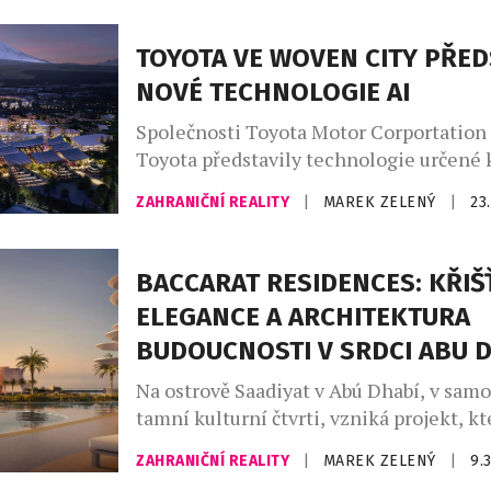
úplně jiná. Zatímco sociální sítě straší k
se dál prodávají nejluxusnější rezidence
TOYOTA VE WOVEN CITY PŘED
stovky milionů dirhamů. A nejde jen o j
NOVÉ TECHNOLOGIE AI
nákupy. Do […]
Společnosti Toyota Motor Corportation
Toyota představily technologie určené 
inovací a podpoře projektu Kakezan v 
ZAHRANIČNÍ REALITY
|
MAREK ZELENÝ
|
23
City, který byl oficiálně spuštěn v září 
což v japonštině znamená násobení, je 
řešení s větším dopadem na společnost.
BACCARAT RESIDENCES: KŘI
různé silné stránky napříč odvětvími, v
ELEGANCE A ARCHITEKTURA
zkušeností Toyoty s hromadnou výrobou
BUDOUCNOSTI V SRDCI ABU 
Na ostrově Saadiyat v Abú Dhabí, v sam
tamní kulturní čtvrti, vzniká projekt, k
architekturu, design a luxus v mimořád
ZAHRANIČNÍ REALITY
|
MAREK ZELENÝ
|
9.
ambiciózní podobě. Baccarat Residences