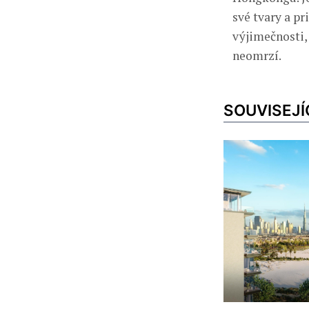
své tvary a pr
výjimečnosti, 
neomrzí.
SOUVISEJÍ