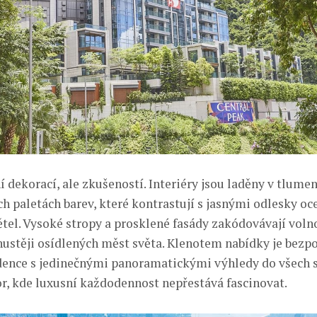
 dekorací, ale zkušeností. Interiéry jsou laděny v tlume
ch paletách barev, které kontrastují s jasnými odlesky oc
tel. Vysoké stropy a prosklené fasády zakódovávají volno
hustěji osídlených měst světa. Klenotem nabídky je bezp
dence s jedinečnými panoramatickými výhledy do všech 
or, kde luxusní každodennost nepřestává fascinovat.