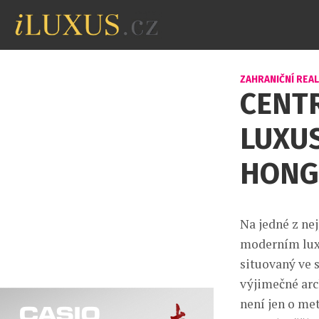
ZAHRANIČNÍ REA
CENT
LUXU
HONG
Na jedné z nej
moderním luxu
situovaný ve 
výjimečné arc
není jen o met