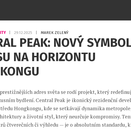
LITY
|
29.12.2025
|
MAREK ZELENÝ
RAL PEAK: NOVÝ SYMBO
SU NA HORIZONTU
KONGU
prestižnějších adres světa se rodí projekt, který redefinu
sním bydlení. Central Peak je ikonický rezidenční dev
středu Hongkongu, kde se setkávají dynamika metropole
hitektury a životní styl, který neurčuje kompromisy. Ten
rů čtverečních či výhledu — je o absolutním standardu, kt