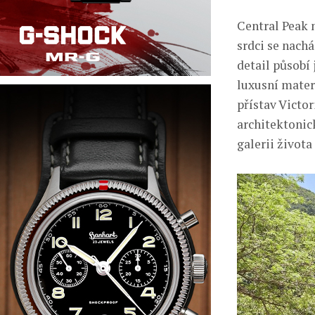
Central Peak n
srdci se nach
detail působí 
luxusní mater
přístav Victor
architektonic
galerii života