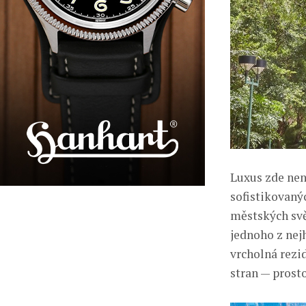
Luxus zde není
sofistikovaný
městských svě
jednoho z nej
vrcholná rezi
stran — prost