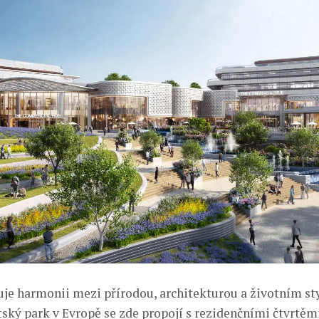
buje harmonii mezi přírodou, architekturou a životním st
ský park v Evropě se zde propojí s rezidenčními čtvrtěmi