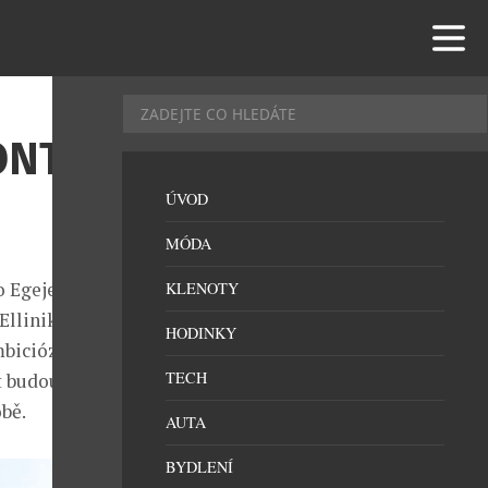
ONT
ÚVOD
MÓDA
o Egeje má
KLENOTY
 Ellinikon
HODINKY
biciózní vize
TECH
 budoucnosti.
bě.
AUTA
BYDLENÍ