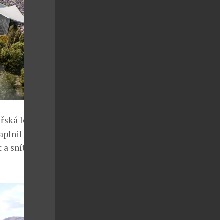
ořská lehkost
aplnil
 a snít v