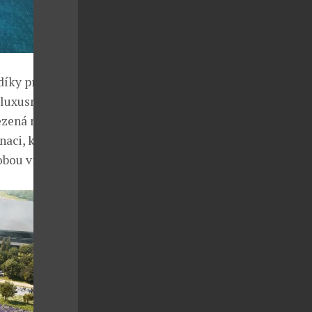
díky projektu
 luxusní
mezená nabídka
aci, která je
obou vizi.