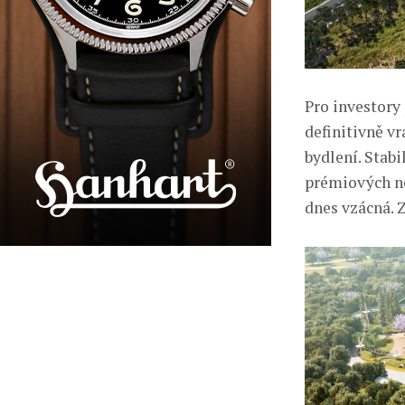
Pro investory
definitivně vr
bydlení. Stabi
prémiových ne
dnes vzácná. Z