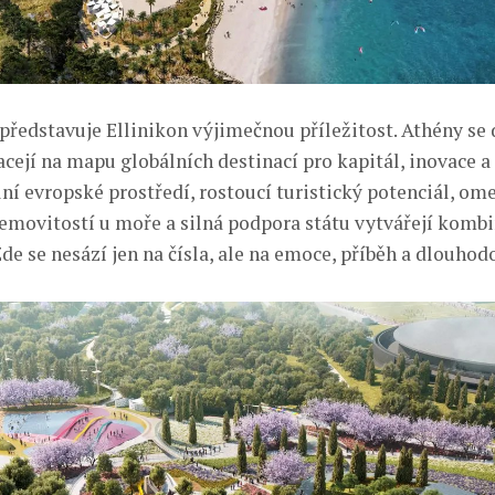
 představuje Ellinikon výjimečnou příležitost. Athény se 
acejí na mapu globálních destinací pro kapitál, inovace a
lní evropské prostředí, rostoucí turistický potenciál, o
movitostí u moře a silná podpora státu vytvářejí kombin
de se nesází jen na čísla, ale na emoce, příběh a dlouhod