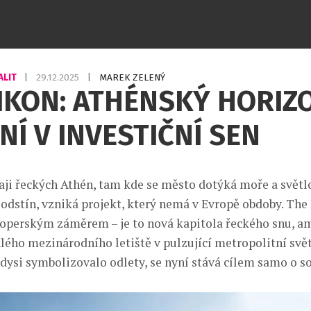
ALIT
|
29.12.2025
|
MAREK ZELENÝ
IKON: ATHÉNSKÝ HORIZ
NÍ V INVESTIČNÍ SEN
aji řeckých Athén, tam kde se město dotýká moře a světl
 odstín, vzniká projekt, který nemá v Evropě obdoby. The
loperským záměrem – je to nová kapitola řeckého snu, am
ého mezinárodního letiště v pulzující metropolitní svět
kdysi symbolizovalo odlety, se nyní stává cílem samo o so