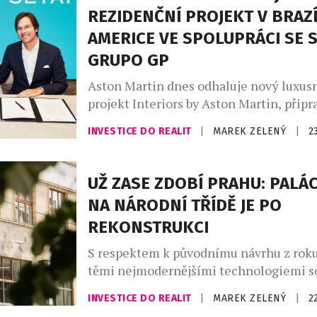
REZIDENČNÍ PROJEKT V BRAZÍL
AMERICE VE SPOLUPRÁCI SE S
GRUPO GP
Aston Martin dnes odhaluje nový luxusn
projekt Interiors by Aston Martin, přip
spolupráci s největším soukromým dev
INVESTICE DO REALIT
|
MAREK ZELENÝ
|
2
severovýchodní Brazílii, společností Set
Residences Interiors by Aston Martin b
znamenat oficiální vstup společnosti A
UŽ ZASE ZDOBÍ PRAHU: PALÁ
na brazilský a jihoamerický rezidenční 
NA NÁRODNÍ TŘÍDĚ JE PO
projekt navazuje na rostoucí portfolio 
REKONSTRUKCI
Aston Martin, které se v […]
S respektem k původnímu návrhu z roku 
těmi nejmodernějšími technologiemi so
Slavný Palác Dunaj v centru Prahy navaz
INVESTICE DO REALIT
|
MAREK ZELENÝ
|
2
časy první republiky a díky rozsáhlé re