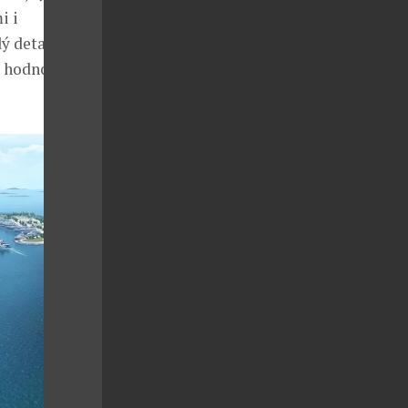
i i
 detail je
 hodnoty.