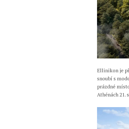
Ellinikon je 
snoubí s moder
prázdné místo 
Athénách 21. s