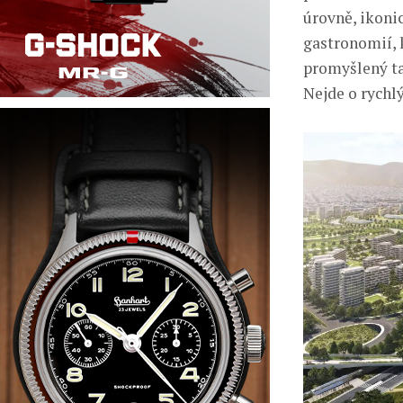
úrovně, ikoni
gastronomií, 
promyšlený ta
Nejde o rychlý