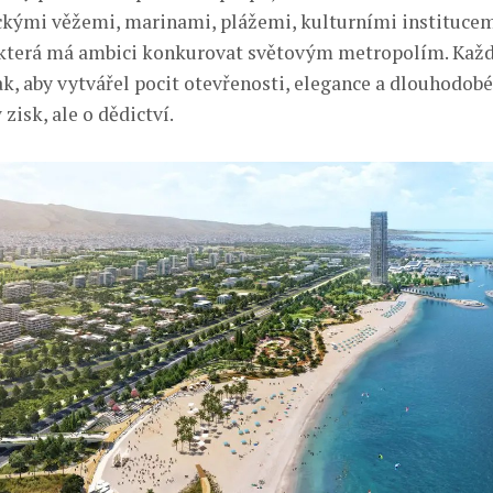
ckými věžemi, marinami, plážemi, kulturními institucem
která má ambici konkurovat světovým metropolím. Každý
k, aby vytvářel pocit otevřenosti, elegance a dlouhodobé
 zisk, ale o dědictví.