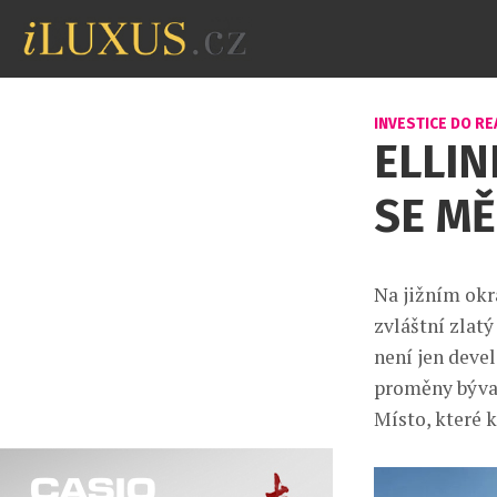
INVESTICE DO RE
ELLIN
SE MĚ
Na jižním okr
zvláštní zlatý
není jen deve
proměny býval
Místo, které 