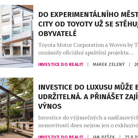
vrací Národní třídě její prvorepublikový
opět poskytuje špičkové kancelářské pro
DO EXPERIMENTÁLNÍHO MĚS
Výstavba Paláce Dunaj ve stylu konstru
CITY OD TOYOTY UŽ SE STĚHU
podle návrhu renomovaného architekta
OBYVATELÉ
Foehera byla […]
Toyota Motor Corporation a Woven by 
oznámily oficiální spuštění projektu
experimentálního města Toyota Woven 
INVESTICE DO REALIT
|
MAREK ZELENÝ
|
2
Začínají se do něj stěhovat první obyvat
partnerské společnosti zahajují společn
Woven City je unikátním testovacím pr
INVESTICE DO LUXUSU MŮŽE 
budoucnost mobility a klíčovým hnací
UDRŽITELNÁ. A PŘINÁŠET ZAJ
transformace Toyoty. Ústřední roli ve 
VÝNOS
(„Tkaném městě“) hrají dva typy […]
Investice do výjimečných a nadčasovýc
nemovitostí dnes nejsou jen o exkluzivit
zajímavém výnosu a stabilitě. Zároveň s
INVESTICE DO REALIT
|
JAN PEŠEK
|
25.9.2