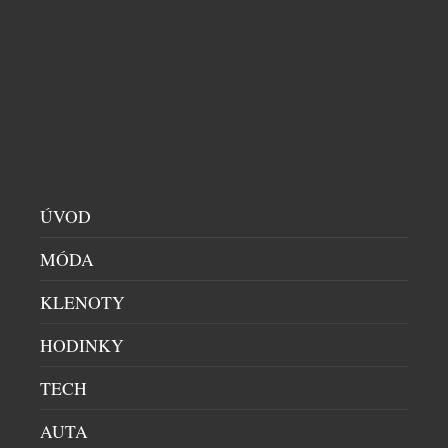
BYTY & PENTHOUSE
|
9.4.2026
Signature Living na pražském trhu definuje, co dnes
znamená prémiové bydlení v historickém domě v
samotném centru metropole. Značka staví svůj
příběh na citlivé rekonstrukci secesních domů na
Vinohradech, jež procházejí proměnou v rezidence
superluxusního segmentu bydlení. Jejich projekty
spojují noblesu původní architektury s atmosférou
současného městského života, nejvyšší úrovní
ÚVOD
provedení a jasně rozpoznatelným stylem, […]
MÓDA
KLENOTY
HODINKY
TECH
AUTA