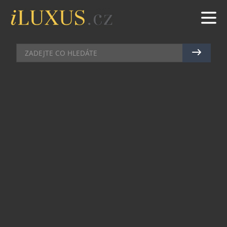
BYTY & PENTHOUSE
|
30.12.2025
|
MAREK ZELENÝ
THE EATON OTEVÍRÁ NOVOU
KAPITOLU LUXUSNÍHO ŽIVOTA U
MOŘE V GLENELGU
Na pobřeží Jižní Austrálie se začíná psát nová
kapitola moderního bydlení. Čtvrť Glenelg,
dlouhodobě považovaná za klenot adelaidského
pobřeží, vítá svůj nejvýznamnější rezidenční
projekt za poslední generaci. The Eaton, luxusní
apartmánový dům v hodnotě 120 milionů dolarů,
vyroste přímo na Colley Terrace, jen pár kroků od
Jetty Road, Moseley Square a samotné pláže.