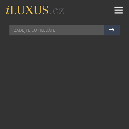
TRYSKÁČE
|
3.1.2026
|
MAREK ZELENÝ
KDYŽ SOUKROMÉ LETADLO
PŘESTANE BÝT LETADLEM A
STANE SE ÚTOČIŠTĚM MOCI
Existují soukromá letadla, která demonstrují
bohatství, a pak existují ta, která bohatství ani
nemají potřebu vysvětlovat. Projekt Atlas patří
jednoznačně do druhé kategorie. Jeden „old
school“ miliardář strávil tři roky proměnou svého
Airbusu ACJ319 v hodnotě zhruba 100 milionů
dolarů v létající pánský klub – diskrétní,
sofistikovaný a až překvapivě zdrženlivý. Nejde o