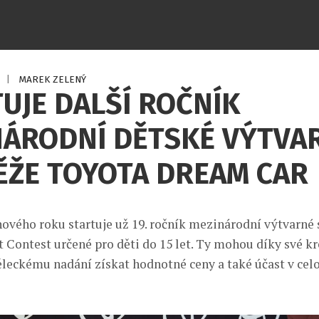
6
|
MAREK ZELENÝ
UJE DALŠÍ ROČNÍK
NÁRODNÍ DĚTSKÉ VÝTVA
ĚŽE TOYOTA DREAM CAR
ového roku startuje už 19. ročník mezinárodní výtvarné
 Contest určené pro děti do 15 let. Ty mohou díky své kre
ěleckému nadání získat hodnotné ceny a také účast v ce