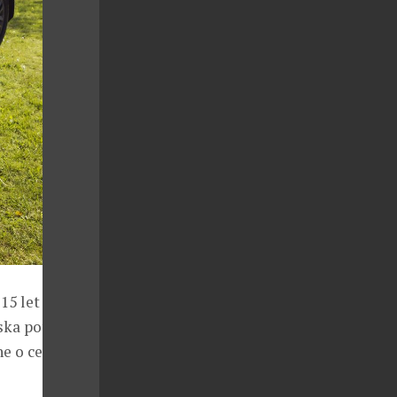
 15 let a každá
eska potom
dne o celkovém