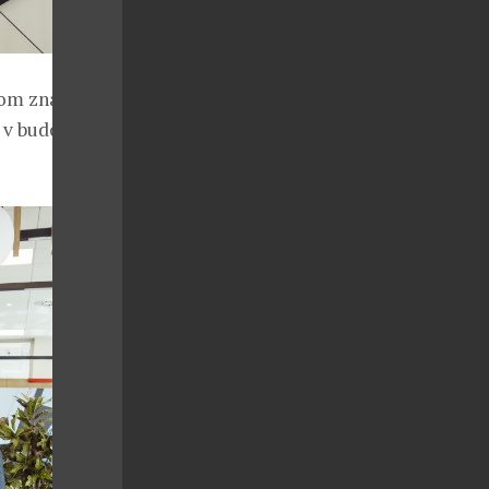
tom znázornit,
a v budoucnu