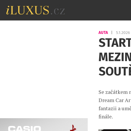
AUTA
|
5.1.202
START
MEZI
SOUT
Se začátkem n
Dream Car Art
fantazii a um
finále.