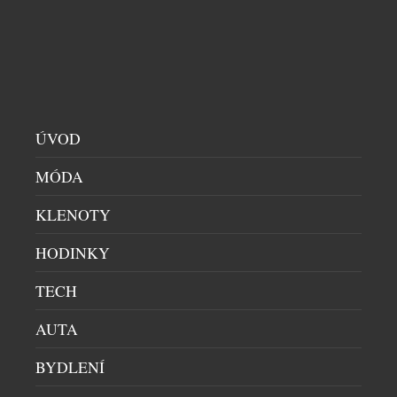
hoteliérství, soukromé rezidence a atmosféra, která
každou zimu přitahuje světové celebrity, sportovní
hvězdy i milovníky nenápadného luxusu. Na zimní
sezonu se středisko připravuje ve velkém stylu.
Celková ubytovací kapacita […]
ÚVOD
MÓDA
KLENOTY
HODINKY
TECH
MYLIVIGNOPASS: JEDNA APLIKACE NA CELÝ
POBYT
AUTA
HORY
|
1.7.2026
BYDLENÍ
Livigno rozvíjí aplikaci MyLivignoPass v ucelený
systém, který propojuje dopravu, zážitky i místní