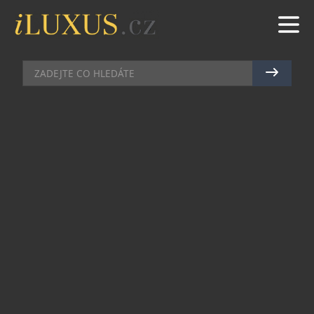
HORY
|
8.1.2026
|
MAREK ZELENÝ
LIVIGNO SE CHYSTÁ NA ZIMNÍ
OLYMPIJSKÉ HRY 2026
Zimní olympijské hry Milano Cortina 2026, které
se konají od 6. do 22. února 2026, přivedou do
Livigna světové hvězdy i tisíce fanoušků. Livigno
bude v tomto období hostit disciplíny freestyle
lyžování a snowboardingu, mezi které patří
slopestyle, halfpipe, big air nebo ski cross.
Soutěže budou probíhat v areálu Mottolino a
Carosello, tedy v místech, která již dnes patří
mezi nejvyhledávanější evropské místa pro