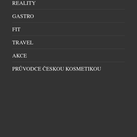
REALITY
služby do jednoho konceptu. Cílem je nabídnout
návštěvníkům pobyt, který nezačíná příjezdem a
GASTRO
nekončí odjezdem, ale přirozeně se rozšiřuje o
FIT
autentické poznávání místa, lidí i alpského
životního stylu. MyLivignoPass se posouvá na
TRAVEL
novou úroveň jako komplexní aplikace, díky které
mohou návštěvníci objevovat […]
AKCE
PRŮVODCE ČESKOU KOSMETIKOU
JAK VYRAZIT DO JIŽNÍHO TYROLSKA NA
SEVER ITÁLIE JINUDY NEŽ OBVYKLE?