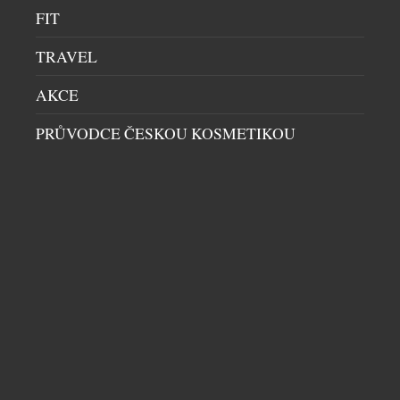
FIT
TRAVEL
AKCE
PRŮVODCE ČESKOU KOSMETIKOU
GAROU, LEGENDÁRNÍ MUZIKÁLOVÝ
QUASIMODO A IKONA FRANCOUZSKÉHO
ŠANSONU, JIŽ BRZY VYSTOUPÍ
HUDBA
|
11.6.2026
Kanadský zpěvák GAROU, známý jako slavný
Quasimodo v muzikálu Notre-Dame de Paris
(Zvoník u Matky Boží), vystoupí v rámci unikátní
evropské tour „The Best Of“ v Praze! A to na
jediném koncertě, který se odehraje 2. října v
Kongresovém centru. GAROU je jedním z
nejzářivějších a nejcharismatičtějších zpěváků