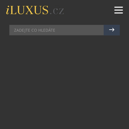
HUDBA
|
11.5.2026
|
MAREK ZELENÝ
HUDEBNÍ SHOW ENNIO
MORRICONE ORIGINAL
CELEBRATION CONCERT POD
TAKTOVKOU ANDREY
MORRICONEHO
Již 11. listopadu 2026 se v O2 universu opět
uskuteční výjimečný koncert ENNIO MORRICONE
ORIGINAL CELEBRATION CONCERT, který vzdá
hold hudebnímu odkazu jednoho z
nejvýznamnějších skladatelů filmové historie –