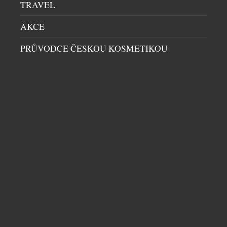
TRAVEL
AKCE
PRŮVODCE ČESKOU KOSMETIKOU
ABSOLUT TABASCO KONEČNĚ V ČESKÉ
REPUBLICE
DOMÁCÍ BAR
|
30.6.2026
Nová definice barového zážitku, která spojuje
prémiovou kvalitu vodky Absolut s
charakteristickou pálivostí omáček TABASCO® pro
ty, kteří vyžadují intenzitu bez kompromisů.
Oficiální představení žhavé novinky Absolut®
TABASCO™ proběhlo v pražském Twist Baru, kde
měli hosté možnost premiérově ochutnat drinky
DALŠÍ ČLÁNKY Z RUBRIKY ›
určené všem, kteří se nebojí trochu přiostřit.
Globální trend „spicy“ mixologie dosahuje svého
vrcholu a […]