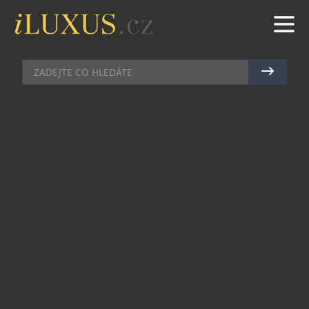
DOMÁCÍ BAR
|
15.5.2026
|
MAREK ZELENÝ
FLOR DE CAÑA PŘEDSTAVUJE
NEJSTARŠÍ RUM SVÉ HISTORIE
Ke svému 135. výročí představuje Flor de Caña
svůj nejstarší rum v dějinách značky, exkluzivní
35letou edici. Výjimečný rum je symbolem
dědictví pěti generací rodiny, která stojí za
značkou již od roku 1890, a představuje vrchol
jejího dlouhodobého závazku ke kvalitě,
autenticitě a udržitelnosti.