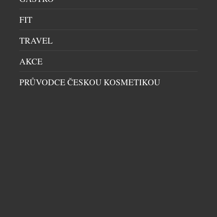
FIT
TRAVEL
AKCE
PRŮVODCE ČESKOU KOSMETIKOU
CHAMPAGNE JAKO ŽIVOTNÍ STYL: V PRAZE
VZNIKLO MÍSTO, KTERÉ MĚNÍ POHLED NA
BUBLINKY
BARY
|
7.5.2026
Praha získala podnik, který na domácí
gastronomické scéně dosud chyběl. V samém srdci
metropole vznikl první Champagne bar v České
republice – prostor zasvěcený výhradně vínům z
oblasti Champagne. Bez kompromisů, bez