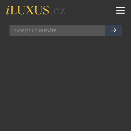
BARY
|
15.5.2026
|
MAREK ZELENÝ
SVĚTOBĚŽNÍKOVY ZÁPISKY
PROMĚNILI BARMANI Z BLACK
ANGEL’S V NOVÉ KOKTEJLOVÉ
MENU
Koktejlový bar Black Angel’s, situovaný v
gotickém sklepení hotelu U Prince na
Staroměstském náměstí, patří mezi stálice
pražské barové scény. Své první hosty přivítal v
roce 2010, nedávno tak oslavil patnácté
narozeniny. K této příležitosti vytvořil tým pod
vedením bar managera Pavla Šímy nové