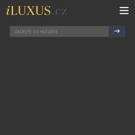
TECH
|
20.5.2026
|
MAREK ZELENÝ
OSOBNÍ TRENÉR I BANKÉŘ V
JEDNOM: HUAWEI WATCH FIT 5
Ještě před několika lety byly chytré hodinky
vnímány hlavně jako technologická hračka pro
fanoušky gadgetů. Dnes však představují jednu z
nejrychleji se vyvíjejících kategorií osobní
elektroniky — a Huawei patří mezi značky, které
tento vývoj výrazně formují. Jeho nejnovější
generace smartwatch totiž ukazuje, že moderní
hodinky mohou být současně elegantním
módním doplňkem, vysoce přesným sportovním