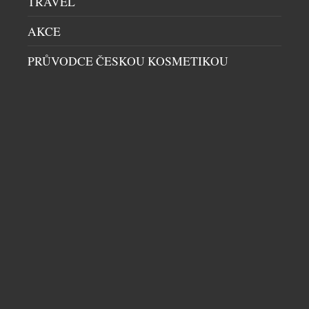
TRAVEL
AKCE
PRŮVODCE ČESKOU KOSMETIKOU
BRITSKÝ NOTHING ODHALIL PHONE (4B)
MOBILY
|
7.7.2026
Londýnská technologická společnost Nothing dnes
představila Phone (4b), první telefon řady (b), který
se stává novou vstupní branou do produktového
ekosystému Nothing. Phone (4b) navazuje na úspěch
řady Phone (4a) a kombinuje charakteristický design
Nothing s vysokým výkonem pro každodenní
používání, chytrým softwarem a dlouhodobou
DALŠÍ ČLÁNKY Z RUBRIKY ›
spolehlivostí. Ve výbavě nechybí ikonické rozhraní
Glyph Interface, špičkový výkon procesoru […]
NENECHTE SI UJÍT DALŠÍ ZAJÍMAVÉ ČLÁNKY