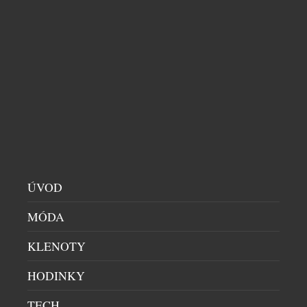
MERCEDES-BENZ PŘEDSTAVUJE NA WTA
LIVESPORT PRAGUE OPEN 2026
AUTA
|
20.7.2026
Mercedes-Benz je od letošního roku globálním
partnerem ženského tenisu (WTA, Women’s Tennis
Association) a aktivně se zapojuje do turnajů
kategorie WTA 1000, 500 a 250. Nejrozsáhlejší
program uvedení zcela nových modelů v historii
značky Mercedes-Benz pokračuje také v České
ÚVOD
republice. Tenisový turnaj WTA Livesport Prague
MÓDA
Open 2026 je místem pro národní premiéru
Mercedes-Benz VLE. Mercedes-Benz […]
KLENOTY
HODINKY
TECH