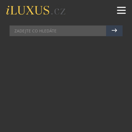
AUTA
|
22.5.2026
|
MAREK ZELENÝ
CITROËN: MODEL 2 CV SE VRACÍ
V rámci strategického plánu FaSTLAne 2030
skupiny Stellantis Citroën oficiálně potvrdil
zařazení nového modelu do své nabídky. Tento
vůz bude ztělesňovat ducha legendární „kachny“
neboli 2 CV. Nový model byl navržen s cílem
zpřístupnit mobilitu všem a revolučním
způsobem změnit každodenní život díky důrazu
na jednoduchost, důmyslnost a komfort. Ve světě,
který hledá dostupnější a smysluplnější řešení
mobility, se vše, co činilo 2 CV jedinečnou, jeví
aktuálnější než kdy dříve. S tímto novým