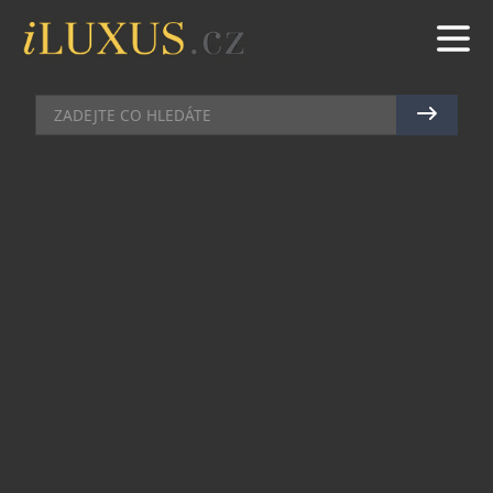
BYDLENÍ
|
22.5.2026
|
MAREK ZELENÝ
SPECIÁLNÍ EDICE HODIN
MONDAINE V BARVĚ ROKU
DORAZÍ I NA ČESKÝ TRH
Švýcarská značka Mondaine uvedla novou
limitovanou edici svých ikonických nástěnných
hodin, tentokrát v odstínu Transformative Teal —
barvě roku 2026. Model o průměru 25 cm vznikne
v pouhých 500 kusech pro celý svět a přináší
současnou interpretaci jednoho z nejslavnějších
designů švýcarského hodinářství.