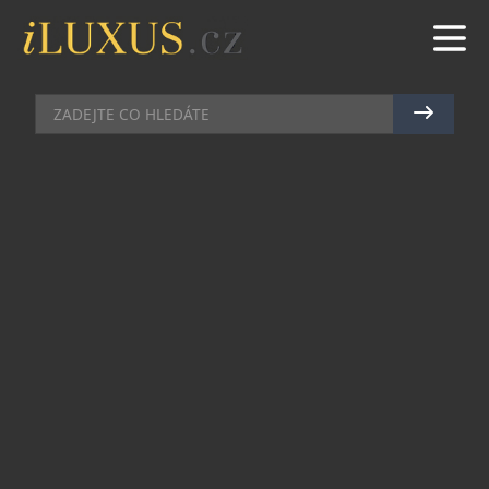
GASTRO
|
1.6.2026
|
MAREK ZELENÝ
CHŘEST V HLAVNÍ ROLI:
EMIRATES SERVÍRUJE SPECIÁLNÍ
SEZONNÍ MENU
Letecká společnost Emirates na letech z a do
Prahy představí sezónní chřestové menu
inspirované obdobím sklizně bílého chřestu v
Evropě. K dispozici bude po celé období sklizně,
až do 15. června ve First Class, Business Class a
Premium Economy Class.
Sklizeň chřestu v Evropě tradičně spadá na pozdní