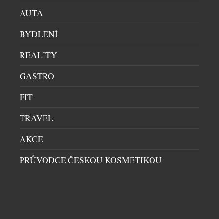
AUTA
BYDLENÍ
REALITY
ZAPOJTE SE DO LETNÍ SOUTĚŽE S RIO MARE A
GASTRO
VYHRAJTE IWATCH SERIES 11
FIT
GASTRO
|
24.7.2026
Léto, pohyb, dobré jídlo a odměny, které potěší
TRAVEL
každý aktivní den. Značka Rio Mare přichází s novou
letní soutěží, ve které můžete od 1. 7. do 31. 8. 2026
AKCE
vyhrát stylové iWatch Series 11 nebo každý den
PRŮVODCE ČESKOU KOSMETIKOU
praktickou jógamatku Rio Mare. Princip je
jednoduchý – stačí koupit produkt Rio Mare,
zaregistrovat účtenku a jste ve […]
DALŠÍ ČLÁNKY Z RUBRIKY ›