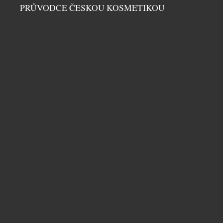
PRŮVODCE ČESKOU KOSMETIKOU
PRIM A BOTAS SE PO 77 LETECH POTKALY