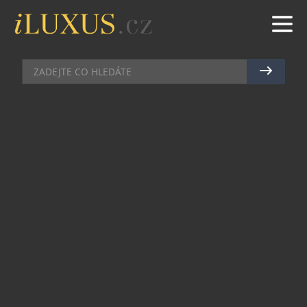
HODINKY
|
8.6.2026
|
MAREK ZELENÝ
KONEC ŠKOLY A PRVNÍ
HODINKY
Konec školního roku se blíží. S vyhlídkou na
prázdniny děti ponesou domů vysvědčení, a i když
nebude třeba plné jedniček, pořád budou
připomínkou toho, jak celý rok úspěšně zvládly.
Ranní vstávání, úkoly a nové věci, do kterých se
jim třeba tak úplně ze začátku nechtělo. A právě
to si zaslouží odměnu.
Zatímco sladkosti nebo drobné finanční odměny
děti potěší jen na chvíli, tak třeba jejich první