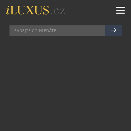
DOMÁCÍ BAR
|
23.6.2026
|
MAREK ZELENÝ
DIAMANTY JSOU VĚČNÉ. STEJNĚ
JAKO PŘÍBĚHY JAMESE BONDA A
WHISKY THE MACALLAN
Na počest 55. výročí kultovního britského filmu o
agentovi 007 uvádí skotská řemeslná palírna The
Macallan limitovanou edici sigle malt whisky
Diamonds Are Forever 55th Anniversary Release.
Dvě ikonické značky tak spojuje jméno filmu,
elegance, mistrovské řemeslo, smysl pro detail a
odvaha posouvat hranice možného.