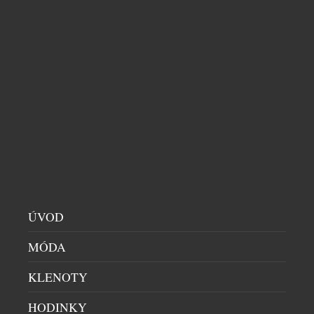
CITADELLE BAJAN: KDYŽ SE FRANCOUZSKÝ
GIN VYDÁ NA KARIBSKOU DOVOLENOU
DOMÁCÍ BAR
|
9.7.2026
Co se stane, když se francouzská preciznost potká s
nespoutanou energií Barbadosu? Vznikne Citadelle
Bajan – limitovaná edice ginu, která dokazuje, že i
francouzská elegance si umí zout boty a tančit bosá
v písku. Spojuje v sobě umění značky Citadelle s
duší ostrova, kde se zrodil rum. Výsledkem je jedna
z nejzajímavějších novinek letošního roku. […]
ÚVOD
MÓDA
KLENOTY
HODINKY