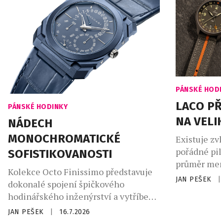
PÁNSKÉ HOD
LACO PŘ
PÁNSKÉ HODINKY
NA VELI
NÁDECH
MONOCHROMATICKÉ
Existuje zv
pořádné pi
SOFISTIKOVANOSTI
průměr men
Kolekce Octo Finissimo představuje
naštěstí r
JAN PEŠEK
|
dokonalé spojení špičkového
elegantně r
hodinářského inženýrství a vytříbené
Nový Frank
italské estetiky. Prostřednictvím
pouzdro na
JAN PEŠEK
|
16.7.2026