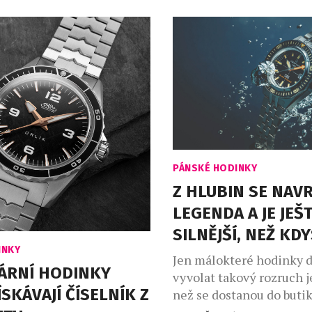
vyrobenými kusy se toti
al na operačním stole
jediný Golden Ticket, k
ežitou funkci. Druhá
majiteli přinese pobyt pr
, otočná vnitřní luneta
ruhou korunkou, safírové
ěsnost 20 ATM i […]
PÁNSKÉ HODINKY
Z HLUBIN SE NAVR
LEGENDA A JE JEŠ
SILNĚJŠÍ, NEŽ KDY
INKY
Jen málokteré hodinky 
ÁRNÍ HODINKY
vyvolat takový rozruch j
ÍSKÁVAJÍ ČÍSELNÍK Z
než se dostanou do buti