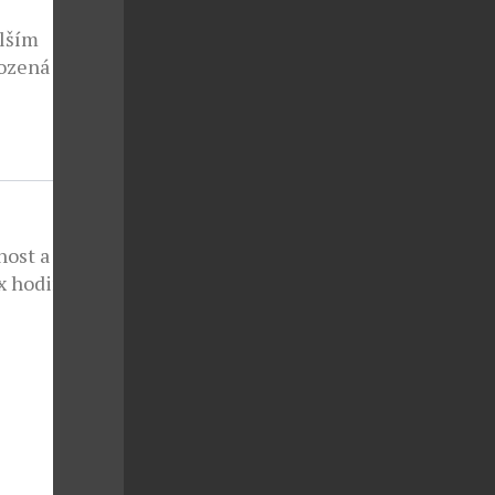
alším
ozená z
 Navy
on.
ektně
reklama
nost a
ox hodinky
 expedic,
která čerpá
 ducha