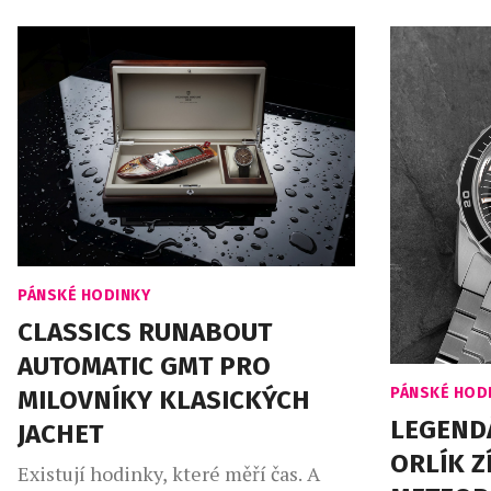
mimořádně tenkých pouzder nově
ale nenech
definuje podobu současné elegance a
jedinou důl
zároveň drží deset světových rekordů.
časová zóna
Každý model je mistrovským dílem,
ovládaná d
které vyniká kombinací inovativních
sklo, vodot
materiálů a odvážných, vždy
originálních povrchových úprav.
Bulgari nyní rozšiřuje tuto ikonickou
kolekci o novou interpretaci modelu
Octo […]
PÁNSKÉ HODINKY
CLASSICS RUNABOUT
AUTOMATIC GMT PRO
PÁNSKÉ HOD
MILOVNÍKY KLASICKÝCH
LEGEND
JACHET
ORLÍK Z
Existují hodinky, které měří čas. A