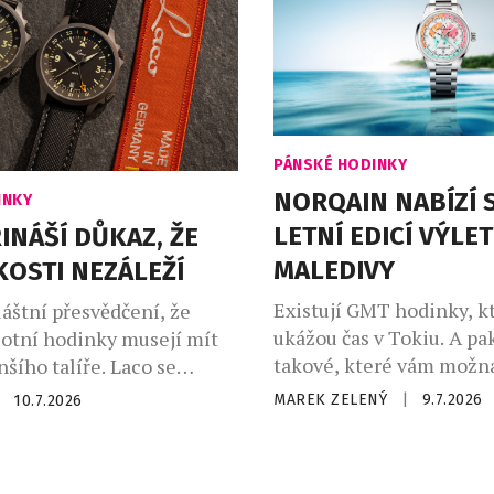
PÁNSKÉ HODINKY
NORQAIN NABÍZÍ 
INKY
LETNÍ EDICÍ VÝLE
INÁŠÍ DŮKAZ, ŽE
MALEDIVY
KOSTI NEZÁLEŽÍ
Existují GMT hodinky, k
láštní přesvědčení, že
ukážou čas v Tokiu. A pak
lotní hodinky musejí mít
takové, které vám možná
šího talíře. Laco se
na Maledivách. To druhé
ozhodlo tento mýtus
MAREK ZELENÝ
|
9.7.2026
10.7.2026
zábavnější. Přesně s to
ozebrat na součástky.
přichází ocelové Norqa
furt 40 GMT zmenšil
GMT Enjoy Life „Holiday
 rozumných 40 milimetrů,