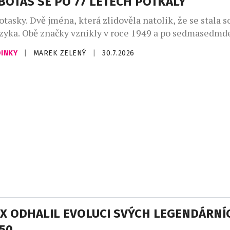
 BOTAS SE PO 77 LETECH POTKALY
otasky. Dvě jména, která zlidověla natolik, že se stala s
zyka. Obě značky vznikly v roce 1949 a po sedmasedmd
poprvé setkaly na jednom výrobku. Limitovaná edice h
DINKY
|
MAREK ZELENÝ
|
30.7.2026
znikla v počtu 77 kusů a během dvou dnů byla vyprodaná
949 vznikla ve Skutči Botana, […]
X ODHALIL EVOLUCI SVÝCH LEGENDÁRNÍ
550