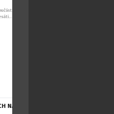
oučástí
esáti
odinek Prim
. Dne 4.
CH NAVY