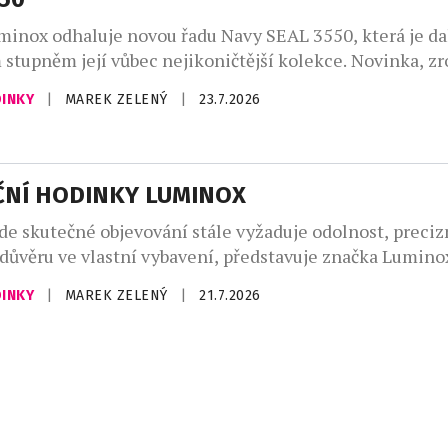
inox odhaluje novou řadu Navy SEAL 3550, která je d
stupněm její vůbec nejikoničtější kolekce. Novinka, zr
t spolupráce s americkými speciálními jednotkami U.S.
DINKY
|
MAREK ZELENÝ
|
23.7.2026
zachovává svou nekompromisní odolnost a taktický výk
šak s uhlazenějším a nositelnějším profilem, který perf
ápěstí všech velikostí. Série Navy SEAL […]
ČNÍ HODINKY LUMINOX
kde skutečné objevování stále vyžaduje odolnost, preciz
důvěru ve vlastní vybavení, představuje značka Lumin
 Watch. Tento model byl tvořený odkazem historických
DINKY
|
MAREK ZELENÝ
|
21.7.2026
ruovaný pro realitu moderního dobrodružství. Novinka, 
ých kódů raných expedičních hodinek, v sobě zachycuje
těch nejodlehlejších koutů planety. Zároveň však […]