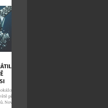
ž ukrývá
terý svému
o dva […]
reklama
ÁTILA
TĚ
SI
dokážou
eště předtím,
ků. Nové