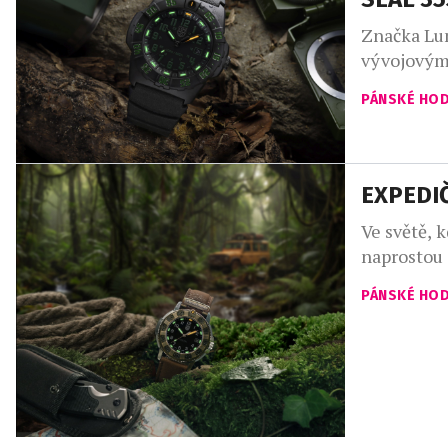
Značka Lum
vývojovým 
desítek le
PÁNSKÉ HO
SEALs, si 
Přichází v
padne na z
EXPEDI
Ve světě, 
naprostou 
Adventure
PÁNSKÉ HO
ale zkonst
z estetick
výprav do 