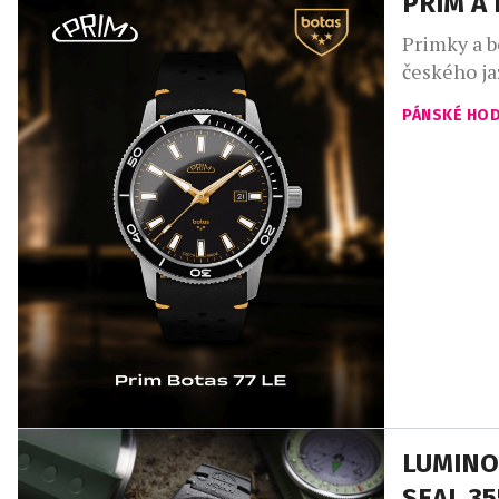
PRIM A
Primky a b
českého ja
letech se 
PÁNSKÉ HO
Botas 77 v
července 1
LUMINO
SEAL 3