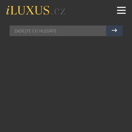
AUTA
|
24.9.2010
|
PETR CASANOVA
ROLLS-ROYCE OBMĚNIL
PIKNIKOVOU VÝBAVU