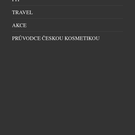
TRAVEL
AKCE
PRŮVODCE ČESKOU KOSMETIKOU
UNIKÁTNÍ VŮZ PRO DIGITÁLNÍ NADVLÁDU
HRÁČŮ PO CELÉM SVĚTĚ VE HŘE CALL OF
DUTY
AUTA
|
16.7.2026
Společnost Aston Martin dnes představuje model
Dreadnought, čistě digitální vozidlo vojenské
specifikace navržené exkluzivně pro novou hru Call
of Duty: Modern Warfare 4. Toto nekompromisní a
záměrně extrémní dílo, vytvořené ve spolupráci s
vývojáři a vydavateli hry, společnostmi Infinity
Ward a Activision, kombinuje vysoký výkon a
DALŠÍ ČLÁNKY Z RUBRIKY ›