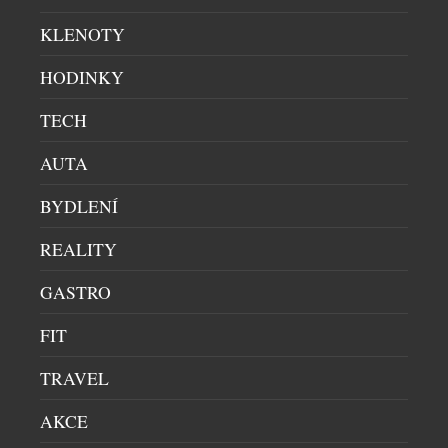
sklepení hotelu U Prince na Staroměstském
náměstí, patří mezi stálice pražské barové scény.
KLENOTY
Své první hosty přivítal v roce 2010, nedávno tak
oslavil patnácté narozeniny. K této příležitosti
HODINKY
vytvořil tým pod vedením bar managera Pavla Šímy
TECH
nové koktejlové menu, jež je i tentokrát inspirované
dobrodružstvími světoběžníka Aloise Krchy. […]
AUTA
BYDLENÍ
REALITY
GASTRO
FIT
TRAVEL
CHAMPAGNE JAKO ŽIVOTNÍ STYL: V PRAZE
AKCE
VZNIKLO MÍSTO, KTERÉ MĚNÍ POHLED NA