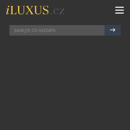
BARY
|
26.10.2010
|
PETR CASANOVA
VELKÉ VÍTĚZSTVÍ SIDDHARTY: JE
NEJLEPŠÍM BAREM!