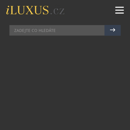
HODINKY
|
15.12.2010
|
PETR CASANOVA
FASCINUJÍCÍ! TOURBILLONOVÉ
MANŽETY. JEN NETIKAJÍ…