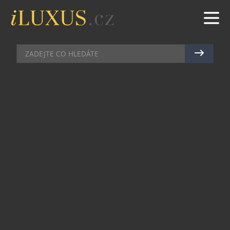
AKCE
|
3.5.2011
|
PETR CASANOVA
PRVNÍ DIAMANTOVÉ MUZEUM,
KRÁSA V SEJFU