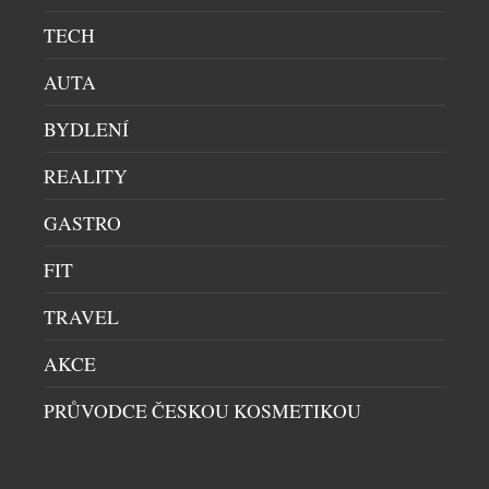
TECH
AUTA
BYDLENÍ
REALITY
GASTRO
VODNÍ HLADINA OTISKNUTÁ DO KŘIŠŤÁLU
FIT
UMĚNÍ
|
30.7.2026
TRAVEL
Sklářský výtvarník František Jungvirt přichází s
volným pokračováním svých autorských
AKCE
sběratelských kolekcí Garden Unique a rozšiřuje ji
nyní o dva sběratelské unikáty s podtitulem
PRŮVODCE ČESKOU KOSMETIKOU
Aquatic. Objekty z této edice staví na precizním
ručním broušení, jež je dílem mistra brusiče Jiřího
Štencla z Jablonec nad Nisou, se nímž dlouhodobě