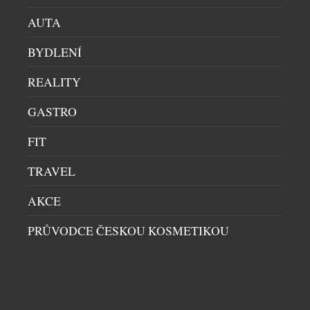
AUTA
BYDLENÍ
REALITY
UNIKÁTNÍ VŮZ PRO DIGITÁLNÍ NADVLÁDU
GASTRO
HRÁČŮ PO CELÉM SVĚTĚ VE HŘE CALL OF
DUTY
FIT
AUTA
|
16.7.2026
TRAVEL
Společnost Aston Martin dnes představuje model
Dreadnought, čistě digitální vozidlo vojenské
AKCE
specifikace navržené exkluzivně pro novou hru Call
of Duty: Modern Warfare 4. Toto nekompromisní a
PRŮVODCE ČESKOU KOSMETIKOU
záměrně extrémní dílo, vytvořené ve spolupráci s
vývojáři a vydavateli hry, společnostmi Infinity
Ward a Activision, kombinuje vysoký výkon a
DALŠÍ ČLÁNKY Z RUBRIKY ›
luxusní DNA značky Aston Martin s virtuálním
prostředím Call […]