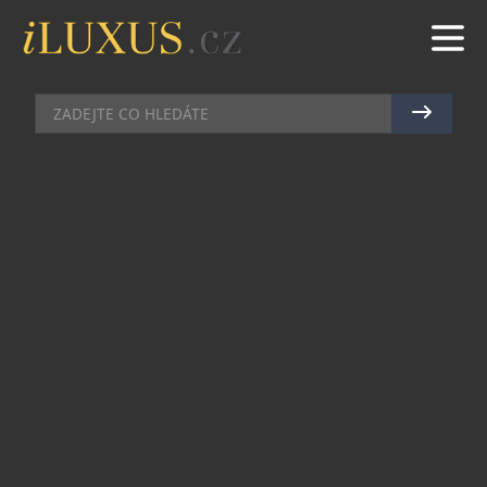
AUTA
|
28.6.2011
|
PETR PROKOPEC
MINIATURNÍ ASTON MARTIN ZA
1 500 000 KČ
Výroba nejmenšího Aston Martinu Cygnet se ještě
naplno nerozeběhla, automobilka však již nyní
uvádí na trh první limitovanou edici. Ta vznikla ve
spolupráci s francouzskou módní značkou colette
a bude limitována počtem 14 exemplářů.
Připravit si na ni však musíte nejméně 1 500 000
Kč, tedy o půl milionu více než v případě základní
verze. Pyšnit se však budete mnohem více
exkluzivnějším modelem, než je Aston Martin