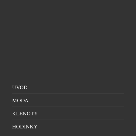
symbolizuje. V kolekci najdete stylové modely na
tenis, padel, golf, pilates, fitness, stejně jako
luxusní plavky a resortwear – […]
ÚVOD
MÓDA
HEIDI KLUM SE STÁVÁ NOVOU TVÁŘÍ
S.OLIVER
KLENOTY
DÁMSKÝ SVĚT
|
27.7.2026
HODINKY
Novou tváří módní značky s.Oliver se stává Heidi
Klum. Spojení s jednou z nejznámějších osobností