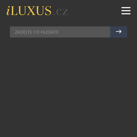
DÁMSKÝ SVĚT
|
3.8.2011
|
HANA ZEJDOVÁ
MÓDA A FETIŠ
Do kolekce šperků Louis Vuitton přibyl nový
přívěšek: Minaudière Charm. Minaudière Charm
je ještě dokonalejší miniatura společenské
kabelky Nova z dámské kolekce pro sezónu
jaro/léto 2011, která byla prezentována na módní
přehlíce. Přívěšek, který je oslavou zářivé krásy,
může být zavěšen na řetízkový náramek či na
dlouhý řetízek kolem krku. Žluté zlato s pavé
diamanty a hnědými diamanty, logo Louis Vuitton
a tradiční spona ve tvaru písmene S. V listopadu
2011 bude v prodeji limitovaná edice 10 kusů.