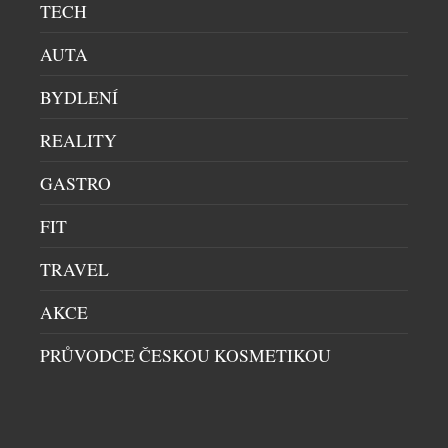
TECH
módního průmyslu upevňuje pozici značky v oblasti
dostupné ležérní módy a přináší svěží energii i na
AUTA
český trh. V osobě supermodelky, podnikatelky a
ikony Heidi Klum získává s.Oliver jednu z
BYDLENÍ
nejznámějších osobností světové módy. Heidi v sobě
snoubí globální charisma […]
REALITY
GASTRO
FIT
TRAVEL
AKCE
PRŮVODCE ČESKOU KOSMETIKOU