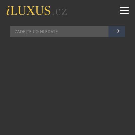
AKCE
|
4.9.2011
|
JAN LIDMAŇSKÝ
MARTIN BROŽ FINIŠUJE NA
VÝSTAVU
Pražský veletrh Hodinky a šperky, který se letos
koná ve dnech 22. až 25. září, většinou za moc
opravdu nestál. V průběhu posledních let se
během jeho konání však prezentovalo několik
zajímavých značek středního a středního vyššího
segmentu, jako byl francouzský B.R.M., havansko-
švýcarský Cuervo y Sobrinos či slavné veličiny
Epos, Edox nebo Invicta. Před dvěma lety však
konečně prezentoval svou práci mohelnický