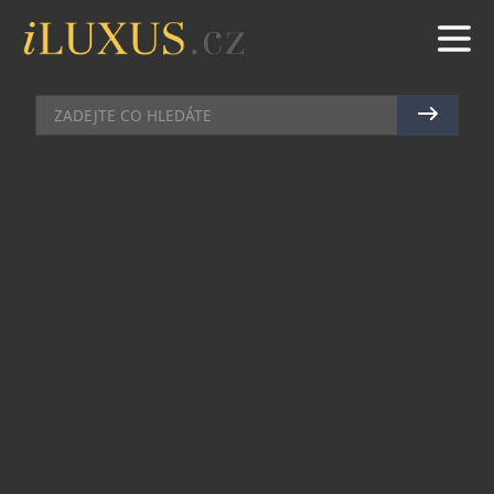
GASTRO
|
19.10.2011
|
HANA ZEJDOVÁ
LIMITOVANÁ VODA
S.PELLEGRINO BULGARI
Celosvětová společná tour značky minerální vody
S.Pellegrino a Bulgari zamířila i do České
republiky a přinesla s sebou limitovanou edici
lahví S.Pellegrino, kterou nyní zdobí etiketa
v designu Bulgari – kultovní šperk z úspěšné
kolekce Bulgari Vintage z toku 1965. Limitované
množství lahví 0,7 l S.Pellegrino sparkles with
Bulgari bude v říjnu, listopadu a prosinci k dostání
ve vybraných pražských restauracích za stejnou