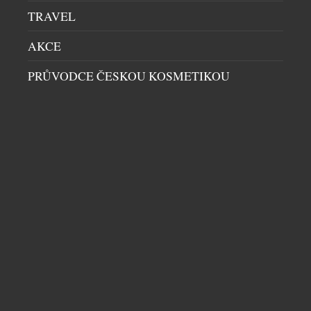
TRAVEL
AKCE
PRŮVODCE ČESKOU KOSMETIKOU
BENJAMIN14: RESTAURACE, KDE JE HOST
SOUČÁSTÍ PŘÍBĚHU. KOMORNÍ KONCEPT Z
PRAHY PATŘÍ MEZI GASTRONOMICKOU
ŠPIČKU
RESTAURACE
|
29.7.2026
Ve světě fine diningu často rozhoduje počet stolů,
velikost prostoru nebo okázalost interiéru.
Restaurace Benjamin14, která otevřela své dveře v
roce 2018 v pražských Vršovicích, se vydala přesně
opačnou cestou. Místo co největší kapacity vznikl
prostor pro pouhých deset hostů. Místo formálního
servisu přišel osobní dialog. A místo odstupu mezi
DALŠÍ ČLÁNKY Z RUBRIKY ›