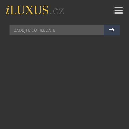
ILUXUS AWARDS
|
21.10.2011
|
JAN PEŠEK
NA DOTYK! VERTU PŘEDSTAVUJE
NOVÝ TELEFON CONSTELLATION
Vertu, přední výrobce luxusních mobilních
telefonů, uvádí na trh nejnovější kolekci
inteligentních telefonů Constellation. Vytvořeny
jako doplněk a ozdoba náročnějšího životního
stylu, telefony Constellation se svým novým
dotykovým displejem nyní ještě překonávají
dokonalou rovnováhu mezi jedinečným uměním
řemeslníků a moderní technologií
bezkonkurenční řadou exkluzivních služeb.