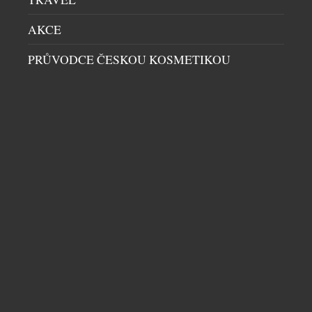
AKCE
PRŮVODCE ČESKOU KOSMETIKOU
UNIKÁTNÍ VŮZ PRO DIGITÁLNÍ NADVLÁDU
HRÁČŮ PO CELÉM SVĚTĚ VE HŘE CALL OF
DUTY
AUTA
|
16.7.2026
Společnost Aston Martin dnes představuje model
Dreadnought, čistě digitální vozidlo vojenské
specifikace navržené exkluzivně pro novou hru Call
of Duty: Modern Warfare 4. Toto nekompromisní a
záměrně extrémní dílo, vytvořené ve spolupráci s
vývojáři a vydavateli hry, společnostmi Infinity
Ward a Activision, kombinuje vysoký výkon a
DALŠÍ ČLÁNKY Z RUBRIKY ›
luxusní DNA značky Aston Martin s virtuálním
prostředím Call […]