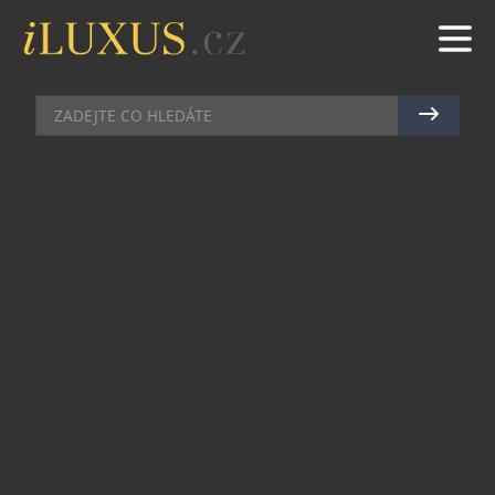
AUTA
|
20.11.2011
|
RADEK VIČÍK
VÝROBCE LUXUSNÍHO
GOLFOVÉHO VOZIDLA SPOJIL
SÍLY SE SLAVNÝM TRENÉREM
Když se světově proslulý golfový trenér Hank
Haney rozhlížel po vhodném vozidle na cesty po
greenech, padl mu zrak na luxusní stroj Garia.
Výsledkem toho je partnerství mezi dánským
výrobcem a bývalým trenérem Tigera Woodse,
jehož rukama prošly na dvě stovky
profesionálních golfistů. Vozidla Garcia se
vyrábějí ve stejně továrně, v jaké se rodí Porsche