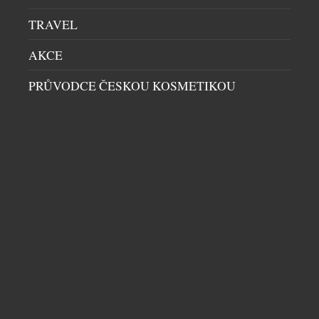
laguny […]
TRAVEL
AKCE
PRŮVODCE ČESKOU KOSMETIKOU
POCTA HVĚZDĚ, KTERÁ ZÁŘÍ V KAŽDÉ ŽENĚ
DÁMSKÉ HODINKY
|
7.5.2026
Slavná ženevská značka Frederique Constant
navazuje na spolupráci se španělským umělcem
Felipaem a představuje limitovanou edici Classics
Carrée Felipao – Blush Edition. Tento model stojí na
jednoduchosti – dominuje mu jediná barva, výrazná
fuchsiová, a čistá kompozice bez zbytečných prvků.