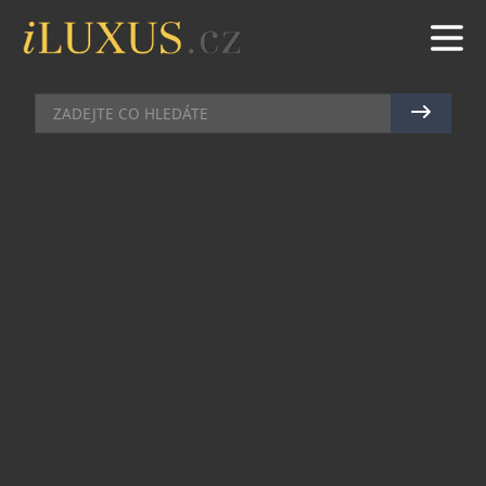
DÁMSKÉ HODINKY
|
14.1.2012
|
JAN PEŠEK
INVICTA: OBŘÍ MOHOU BÝT I
ŠPERKY
Ve světě monstrózních hodinek nemá Invicta
v žádném případě konkurenci. To ostatně vychází
už z jejího jména odvozeného od latinského slova
„invictus“, tedy „nepřemožitelný“. Tímto titulem
byl poctěn i Julius Caesar římským senátem a
hodinářská ikona si jej vypůjčila už v roce 1837,
aby nadále šířila obdiv a respekt! Stejným
mottem se však řídí i při tvorbě doplňků a také
svých exklusivních a vzhledově originálních