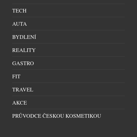
designu a téměř neomezeným možnostem
TECH
povrchových úprav […]
AUTA
BYDLENÍ
REALITY
GASTRO
FIT
KŘESLO TERRA LOUNGE VZNIKALO DVA
ROKY. VÝSLEDKEM JE DOSUD NEJMĚKČÍ
TRAVEL
SEZENÍ LD SEATING
AKCE
OBÝVACÍ SEKCE
|
13.7.2026
Na první pohled zaujme křeslo Terra Lounge
PRŮVODCE ČESKOU KOSMETIKOU
elegantní siluetou a vertikálními liniemi. Za jeho
zdánlivě jednoduchým tvarem však stojí dva roky
vývoje, hledání nových konstrukčních řešení i