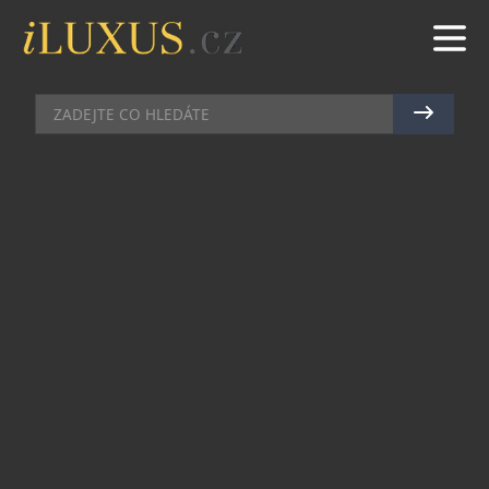
BYDLENÍ
|
22.2.2012
|
HANA ZEJDOVÁ
CHATEAU BACCARAT
Baccarat představuje novou kolekci křišťálových
sklenic Chateau Baccarat. K podávání bílého vína,
červeného vína i sektu postačí stejný tvar
sklenice! Unikátní tvar zaručuje univerzální
použití, aniž by byla jakkoliv potlačena
komplexnost, bohatost i jemnost vín.
Zaoblené vyduté dno a široká základna pohárku
zabraňují alkoholu, aby se při otáčení sklenicí
příliš intenzivně projevil na jejím vnitřním
povrchu. Uzavřený úhel – zužující se hrdlo