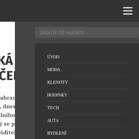
KÁ
ÚVOD
MÓDA
ÁČEK
KLENOTY
HODINKY
zahraničních
, dnes
TECH
lního trhu
AUTA
ý se podílí
iditelnění.
BYDLENÍ