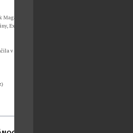
sk Magazín)
ny, Express,
čila v PPF
z)