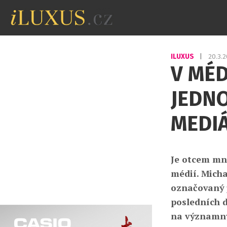
ILUXUS
|
20.3.
V MÉD
JEDNO
MEDI
Je otcem mno
médií. Micha
označovaný j
posledních dv
na významnýc