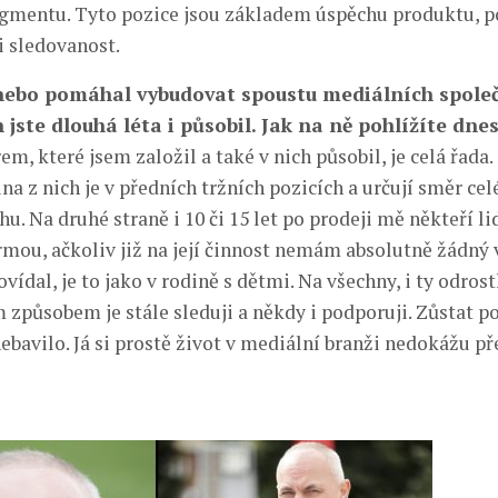
mentu. Tyto pozice jsou základem úspěchu produktu, p
i sledovanost.
 nebo pomáhal vybudovat spoustu mediálních společ
 jste dlouhá léta i působil. Jak na ně pohlížíte dnes
em, které jsem založil a také v nich působil, je celá řada.
na z nich je v předních tržních pozicích a určují směr ce
u. Na druhé straně i 10 či 15 let po prodeji mě někteří li
rmou, ačkoliv již na její činnost nemám absolutně žádný v
ídal, je to jako v rodině s dětmi. Na všechny, i ty odros
 způsobem je stále sleduji a někdy i podporuji. Zůstat p
ebavilo. Já si prostě život v mediální branži nedokážu př