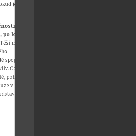
okud jde o
ností.
, po letech?
 Těší mě, že
lého
dé spojují
liv. Co bych
tlé, pohlížím
ouze v jedné
edstavit bez