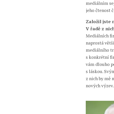
mediálním seg
jeho čtenost č
Založil jste
V řadě z nich
Mediálních fir
naprostá větši
mediálního trh
s konkrétní fi
vám dlouho pov
s láskou. Svým
z nich by mě n
nových výzev.