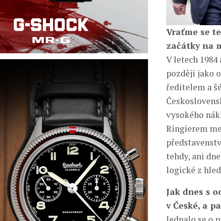
Vraťme se te
začátky na m
V letech 1984
později jako o
ředitelem a š
Československ
vysokého nákl
Ringierem med
představenstv
tehdy, ani dne
logické z hle
Jak dnes s o
v České, a pa
Jednalo se o p