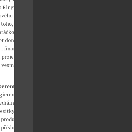
 Ringiera. Za
nového podílu
 toho, co
oráčkovi
let doma,
 i finančním
 projektů na
y vesměs
operem.
ngierem jsem
ediálních
desítky. Pokud
o produktů
v příslušném