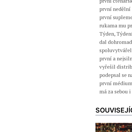
první čtenářsk
první nedělní
první supleme
rukama mu pro
Týden, Týdení
dal dohromad
spoluvytvářel
první a nejsil
vyřešil distr
podepsal se n
první médium,
má za sebou i 
SOUVISEJÍ