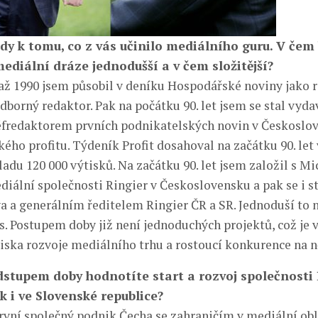
dy k tomu, co z vás učinilo mediálního guru. V čem 
ediální dráze jednodušší a v čem složitější?
 až 1990 jsem působil v deníku Hospodářské noviny jako 
dborný redaktor. Pak na počátku 90. let jsem se stal vyd
éfredaktorem prvních podnikatelských novin v Českoslo
ého profitu. Týdeník Profit dosahoval na začátku 90. let
adu 120 000 výtisků. Na začátku 90. let jsem založil s M
iální společnosti Ringier v Československu a pak se i s
a a generálním ředitelem Ringier ČR a SR. Jednoduší to 
s. Postupem doby již není jednoduchých projektů, což je 
diska rozvoje mediálního trhu a rostoucí konkurence na 
dstupem doby hodnotíte start a rozvoj společnosti
k i ve Slovenské republice?
rvní společný podnik Čecha se zahraničím v mediální oblas