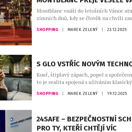
MONTBLANC PŘEJE VESELÉ V
Montblanc vnáší do letošních Vánoc at
zimních dnů, kdy se člověk na chvíli za
do ruky pero a nechá myšlenky plynout 
SHOPPING
|
MAREK ZELENÝ
|
23.12.2025
Ruční psaní je jedním z nejkrásnějších 
sdílet přání a osobní vzkazy – drobná ge
mají právě o svátcích největší váhu. A p
prosincových dní ještě hledáte […]
S GLO VSTŘÍC NOVÝM TECHN
Kouř, štiplavý zápach, popel a společen
to je realita spojená s užíváním klasick
tak jak ji známe po staletí. Není proto di
SHOPPING
|
MAREK ZELENÝ
|
19.12.2025
této oblasti hledá moderní věda vhodně
alternativy. Dnešní technologie umožňuj
tabák bez spalování, s menší zátěží pro
24SAFE – BEZPEČNOSTNÍ SC
uživatelů i jejich nejbližší okolí. Odborn
PRO TY, KTEŘÍ CHTĚJÍ VÍC