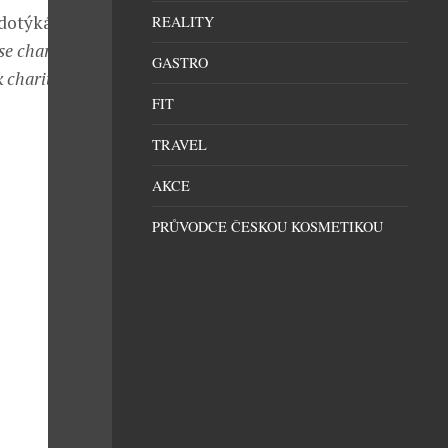
dotýká.
REALITY
se charita
GASTRO
 charitativní
FIT
TRAVEL
AKCE
PRŮVODCE ČESKOU KOSMETIKOU