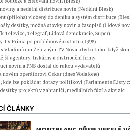
é soutěže a číslování novin (Blesk)
 noviny a nedělní distribuce novin (Nedělní Blesk)
nt (příloha) vložený do deníku a systém distribuce (Ble
šly desítky, možná stovky novin a časopisů (Lidové novi
k Televize, Telegraf, Lidová demokracie, Super)
y TV Prima po problémovém startu (1998)
 s Vladimírem Železným TV Nova a byl u toho, když skon
nější agentury, tiskárny a distribuční firmy
ibuci novin a PNS dostal do rukou vydavatelů
a novém operátorovi Oskar (dnes Vodafone)
 kde lze pokládat dotazy politikovi (ParlamentniListy.c
desítky projektů v zahraničí, mediálních fúzí a akvizic
CÍ ČLÁNKY