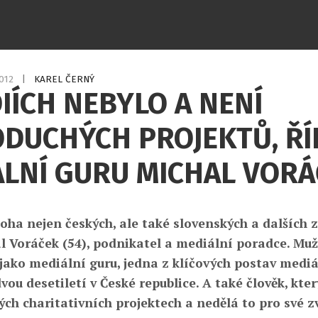
2012
|
KAREL ČERNÝ
IÍCH NEBYLO A NENÍ
DUCHÝCH PROJEKTŮ, ŘÍ
ÁLNÍ GURU MICHAL VOR
ha nejen českých, ale také slovenských a dalších 
l Voráček (54), podnikatel a mediální poradce. Muž
ako mediální guru, jedna z klíčových postav mediá
ou desetiletí v České republice. A také člověk, kter
h charitativních projektech a nedělá to pro své zv