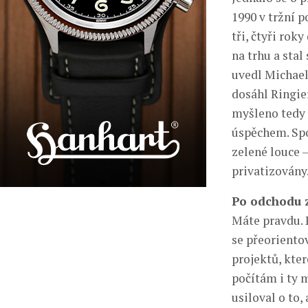
1990 v tržní 
tři, čtyři ro
na trhu a stal
uvedl Michael 
dosáhl Ringier
myšleno tedy 
úspěchem. Spo
zelené louce 
privatizovány
Po odchodu z
Máte pravdu. 
se přeoriento
projektů, kter
počítám i ty 
usiloval o to,