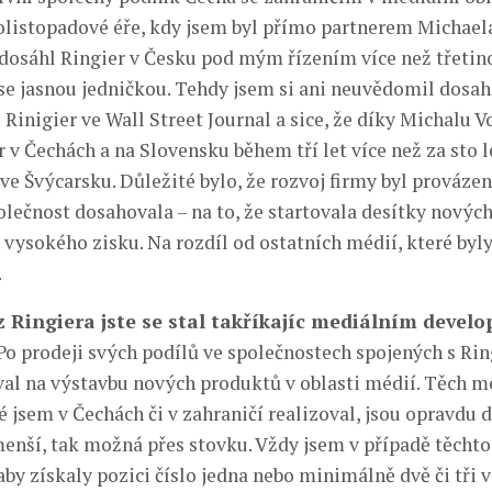
polistopadové éře, kdy jsem byl přímo partnerem Michaela
ky dosáhl Ringier v Česku pod mým řízením více než třeti
 se jasnou jedničkou. Tehdy jsem si ani neuvědomil dosah
Rinigier ve Wall Street Journal a sice, že díky Michalu V
 v Čechách a na Slovensku během tří let více než za sto 
ve Švýcarsku. Důležité bylo, že rozvoj firmy byl provázen
lečnost dosahovala – na to, že startovala desítky nových
– vysokého zisku. Na rozdíl od ostatních médií, které byl
.
 Ringiera jste se stal takříkajíc mediálním devel
Po prodeji svých podílů ve společnostech spojených s Ri
val na výstavbu nových produktů v oblasti médií. Těch m
é jsem v Čechách či v zahraničí realizoval, jsou opravdu 
menší, tak možná přes stovku. Vždy jsem v případě těcht
 aby získaly pozici číslo jedna nebo minimálně dvě či tři 