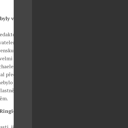
byly vaše
redaktor a
avatelem,
vensku,
 velmi
ichaelem
tal předsedou
nebylo ani
vlastně
něm.
 Ringier
ti, již v roce