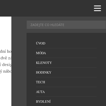
ÚVOD
ódní hodinky
MÓDA
a dvě základní
KLENOTY
ý design
ý náboj,
HODINKY
TECH
AUTA
BYDLENÍ