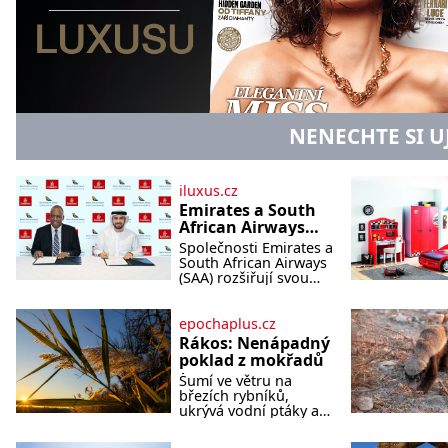
NENECHTE SI U
iluxus.cz
Emirates a South
African Airways
rozšiřují
Společnosti Emirates a
partnerství.
South African Airways
Cestujícím nově
(SAA) rozšiřují svou
dlouholetou
zpřístupní dalších
codesharovou
devět destinací v
spolupráci. Nová
epochaplus.cz
jižní a střední
reciproční dohoda
Rákos: Nenápadný
Africe
zpřístupní cestujícím
poklad z mokřadů
devět dalších destinací
Šumí ve větru na
v jižní a střední Africe
březích rybníků,
a u
ukrývá vodní ptáky a
mnozí kolem něj
procházejí bez