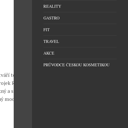
REALITY
GASTRO
FIT
TRAVEL
AKCE
PRŮVODCE ČESKOU KOSMETIKOU
váří této
rojek Ronda a
zný a smyslný
ný model se