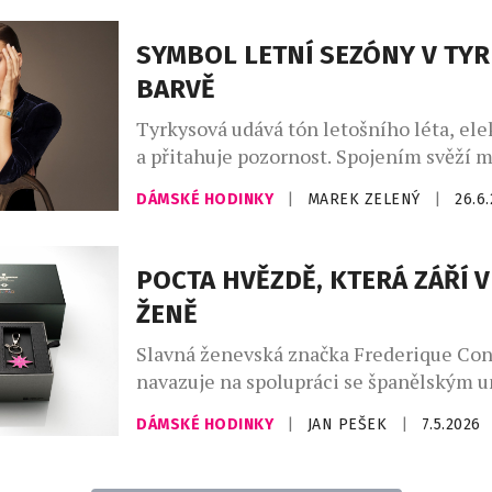
technikou „snow setting“. Jejich oslnivý
doplňují perleťové prvky, které umocňu
SYMBOL LETNÍ SEZÓNY V TY
celku. Novinky jsou ukázkou perfektníh
BARVĚ
a smyslu pro detail, jimiž se značka Lo
dlouhodobě právem pyšní. Tyto […]
Tyrkysová udává tón letošního léta, elek
a přitahuje pozornost. Spojením svěží 
čistoty a slunné smyslnosti z ní značka
DÁMSKÉ HODINKY
|
MAREK ZELENÝ
|
26.6
Constant učinila podpis svého nového 
Manchette. Minerální a osvěžující. Osln
vytříbená. Neodolatelně smyslná. Tyrky
POCTA HVĚZDĚ, KTERÁ ZÁŘÍ 
barvou, která letos v létě nesmí chybět. 
ŽENĚ
opálené pokožce a připomíná křišťálově
[…]
Slavná ženevská značka Frederique Con
navazuje na spolupráci se španělským
Felipaem a představuje limitovanou edi
DÁMSKÉ HODINKY
|
JAN PEŠEK
|
7.5.2026
Carrée Felipao – Blush Edition. Tento m
jednoduchosti – dominuje mu jediná ba
fuchsiová, a čistá kompozice bez zbyteč