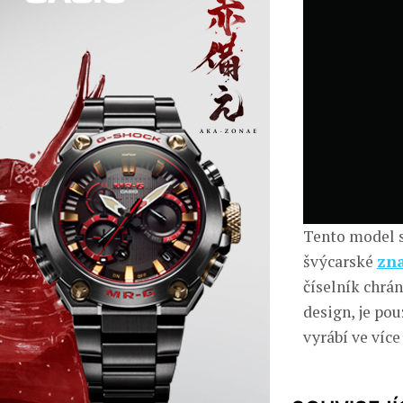
Tento model si
švýcarské
zn
číselník chrá
design, je po
vyrábí ve víc