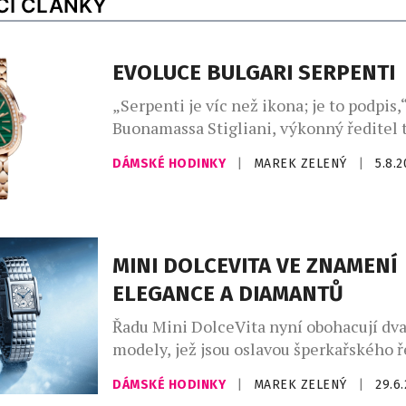
CÍ ČLÁNKY
EVOLUCE BULGARI SERPENTI
„Serpenti je víc než ikona; je to podpis,“
Buonamassa Stigliani, výkonný ředitel 
produktů Bvlgari. Had se svým mýtick
DÁMSKÉ HODINKY
|
MAREK ZELENÝ
|
5.8.
dlouhodobě fascinuje klenotnický dům,
vychází z řecko-římského umění a kultu
silné pouto otevřelo nekonečný prostor 
Ikona Serpenti, původně inspirovaná ve
římských šperků, které nosila Kleopatra
MINI DOLCEVITA VE ZNAMENÍ
znovu proměňuje […]
ELEGANCE A DIAMANTŮ
Řadu Mini DolceVita nyní obohacují d
modely, jež jsou oslavou šperkařského 
Longines totiž vůbec poprvé ozdobil ob
DÁMSKÉ HODINKY
|
MAREK ZELENÝ
|
29.6
číselník této kolekce 163 diamanty za