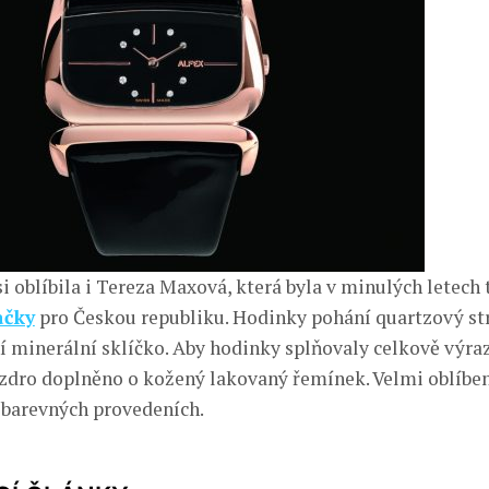
 oblíbila i Tereza Maxová, která byla v minulých letech t
ačky
pro Českou republiku. Hodinky pohání quartzový st
ní minerální sklíčko. Aby hodinky splňovaly celkově výra
uzdro doplněno o kožený lakovaný řemínek. Velmi oblíbe
e barevných provedeních.