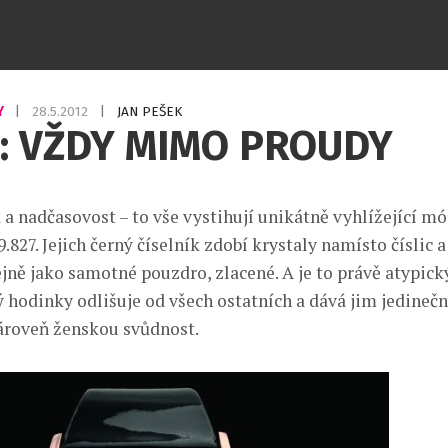
Y
|
28.5.2012
|
JAN PEŠEK
: VŽDY MIMO PROUDY
k a nadčasovost – to vše vystihují unikátně vyhlížející m
89.827. Jejich černý číselník zdobí krystaly namísto číslic 
ejně jako samotné pouzdro, zlacené. A je to právě atypick
 hodinky odlišuje od všech ostatních a dává jim jedinečn
ároveň ženskou svůdnost.