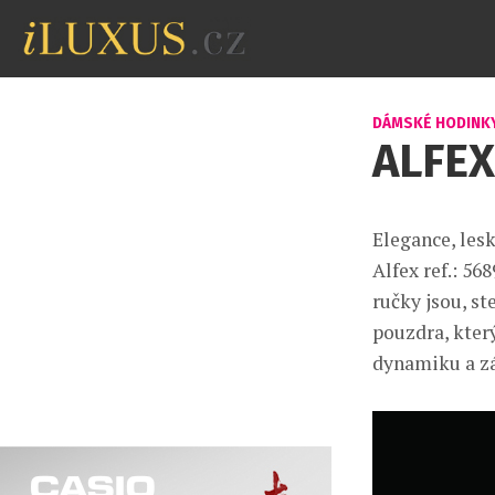
DÁMSKÉ HODINK
ALFEX
Elegance, les
Alfex ref.: 56
ručky jsou, st
pouzdra, který
dynamiku a z