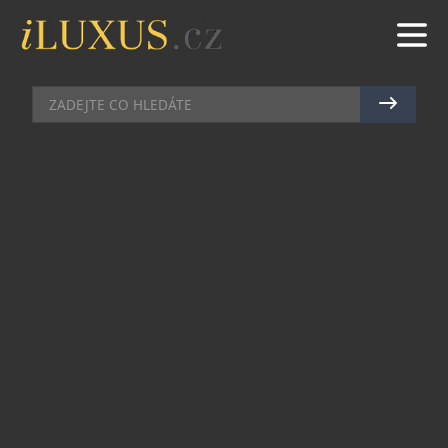
FIT
|
8.6.2012
|
MAREK ZELENÝ
GARMIN APPROACH POMŮŽE
ZLEPŠIT GOLFOVÝ HANDICAP
Americká společnost Garmin uvedla na jaře
letošního roku na český trh golfové hodinky a
golfové navigace produktové řady Garmin
Approach, známé již několik let z amerického a
západoevropského trhu. Teprve nyní ale došlo ke
zmapování vybraných domácích golfových hřišť,
a čeští hráči tak můžou golfové GPS poprvé řádně
otestovat.