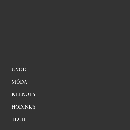
UŽIJTE SI LETNÍ PIKNIK SE ZDRAVÝMI
DOBROTAMI PLNÝMI BÍLKOVIN
ZDRAVÍ A KRÁSA
|
5.8.2026
Léto je v plném proudu, sluneční paprsky příjemně
hřejí a krásné dny přímo svádí k tomu, abychom
trávili čas venku. A co k pravému létu patří víc než
dokonalý piknik a dobré a zdravé dobroty od
českého lovebrandu Wild & Coco, za kterým stojí
ÚVOD
pár inovátorů a milovníků zdravého životního stylu,
MÓDA
Atrey a Kateřina Rae. […]
KLENOTY
HODINKY
TECH