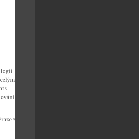
logií
 celým
ats
dování filmů,
Praze za