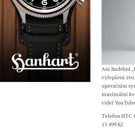
Ani hudební „
vylepšení zvu
operačním sys
maximální kva
videí YouTube 
Telefon HTC O
13 499 Kč