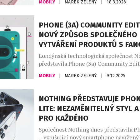
MOBILY
|
MAREK ZELENÝ
|
18.3.2026
kombinuje vytříbený prémiový design,
barevné provedení, fotoaparáty na úrov
lodí s pokročilým periskopickým teleob
PHONE (3A) COMMUNITY EDIT
výkonný procesor Snapdragon. Postave
NOVÝ ZPŮSOB SPOLEČNÉHO
nejnovějším Nothing OS odráží techni
VYTVÁŘENÍ PRODUKTŮ S FA
přívětivost hardwarového designu Nothi
Londýnská technologická společnost N
představila Phone (3a) Community Edit
výsledek svého nejnovějšího projektu
MOBILY
|
MAREK ZELENÝ
|
9.12.2025
Edition. Jedná se o iniciativu zaměřeno
přehodnocení způsobu výroby spotřební
ve které jsou talentovaní fanoušci vyzvá
NOTHING PŘEDSTAVUJE PHON
podíleli na vývoji skutečných zařízení. 
LITE: NEZAMĚNITELNÝ STYL A
aby program vnímal komunitu pouze jak
PRO KAŽDÉHO
zpětné vazby, objevuje vycházející kreat
Společnost Nothing dnes představila Ph
– vzrušující nový smartphone navržený 