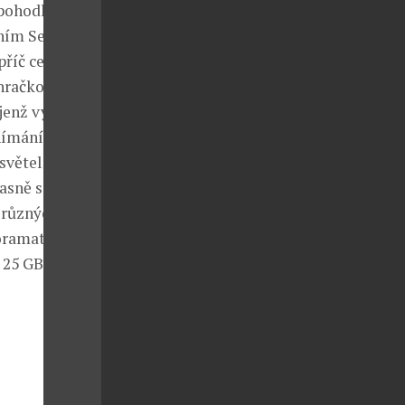
pohodlí
ním Sense 4,
příč celým
hračkou. Navíc
jenž vylepšuje
nímání
 světelných
časně snímat
 různých filtrů
oramatické
 25 GB pro