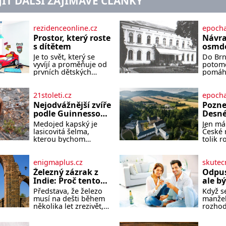
JÍT DALŠÍ ZAJÍMAVÉ ČLÁNKY
rezidenceonline.cz
epocha
Prostor, který roste
Návra
s dítětem
osmde
Je to svět, který se
Do Brna
vyvíjí a proměňuje od
potomc
prvních dětských
pomáha
krůčků až po
podobu
dospívání. Správně
jejich
navržený pokoj
dramat
21stoleti.cz
epocha
podporuje bezpečí,
druhá 
Nejodvážnější zvíře
Pozne
kreativitu, soustředění
Příběh
podle Guinnessovy
Desné
i odpočinek a reaguje
Löw-Be
knihy rekordů?
Dlouh
Medojed kapský je
Jen má
na každou etapu
Kohn a
Šelmička s pruhem
termá
lasicovitá šelma,
České 
života a specifické
stanou
na hřbetě!
kterou bychom
tolik 
potřeby dítěte. Pro
hlavní
velikostí mohli
zážitk
nejmenší je klíčová
dramat
přirovnat k českému
území 
jednoduchost,
festiva
jezevci. Je extrémně
Desné 
enigmaplus.cz
skutec
měkkost a bezpečí,
kultur
nebojácná, ostatně
Jesení
proto by pokoj
2026. 
Železný zázrak z
Odpust
bývá označována za
jediné
miminka měl působit
nejsou
Indie: Proč tento
ale b
nejodvážnější zvíře
nahléd
především klidně a
Místa, 
sloup už 1 600 let
nesmí
Představa, že železo
Když se
vůbec. V této
jedné 
útulně. Předškolní věk
pamatu
nezná rez?
musí na dešti během
manžel
souvislosti je dokonc
nejvýz
je
vypráv
několika let zrezivět,
rozhod
vodníc
bere v Dillí za své.
trpěliv
Evropě
Uprostřed komplexu
přesvě
horské