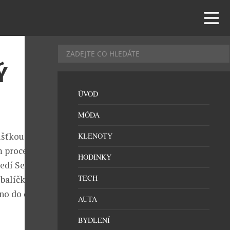
Ý
ÚVOD
MÓDA
ušťkou
KLENOTY
m procesorem,
HODINKY
edí Sense 4
TECH
 balíčku
ěno do dvou
AUTA
BYDLENÍ