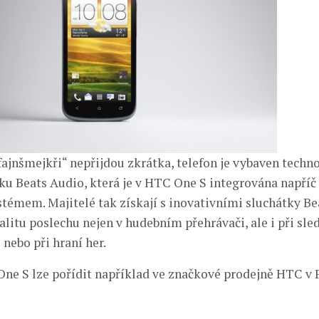
fajnšmejkři“ nepřijdou zkrátka, telefon je vybaven techno
ku Beats Audio, která je v HTC One S integrována napříč
témem. Majitelé tak získají s inovativními sluchátky Be
litu poslechu nejen v hudebním přehrávači, ale i při sle
nebo při hraní her.
ne S lze pořídit například ve značkové prodejně HTC v 