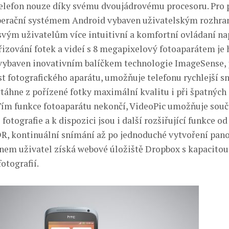
elefon nouze díky svému dvoujádrovému procesoru. Pro 
operační systémem Android vybaven uživatelským rozhra
 svým uživatelům více intuitivní a komfortní ovládaní na
řizování fotek a videí s 8 megapixelový fotoaparátem je 
 vybaven inovativním balíčkem technologie ImageSense, 
t fotografického aparátu, umožňuje telefonu rychlejší s
ytáhne z pořízené fotky maximální kvalitu i při špatných
ím funkce fotoaparátu nekončí, VideoPic umožňuje sou
i fotografie a k dispozici jsou i další rozšiřující funkce od
DR, kontinuální snímání až po jednoduché vytvoření pan
fonem uživatel získá webové úložiště Dropbox s kapacitou
otografií.