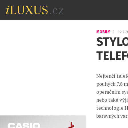
MOBILY
|
12.7.
STYL
TELEF
Nejtenčí tele
pouhých 7,8 
operačním sys
nebo také výj
technologie H
barevných var