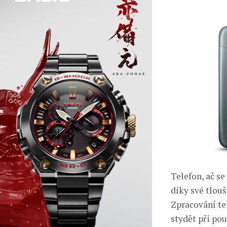
Telefon, ač se
díky své tlouš
Zpracování te
stydět při po