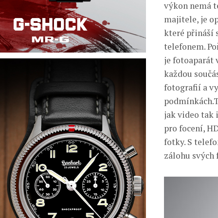
výkon nemá t
majitele, je 
které přináší
telefonem. Po
je fotoaparát
každou součás
fotografií a v
podmínkách.T
jak video tak 
pro focení, H
fotky. S tele
zálohu svých f