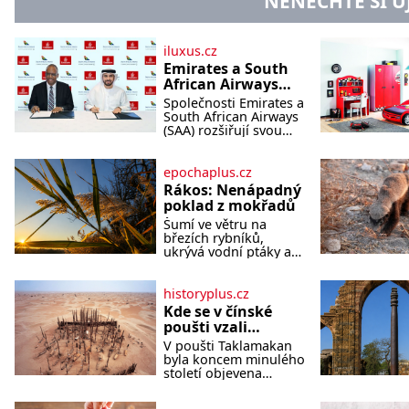
NENECHTE SI U
iluxus.cz
Emirates a South
African Airways
rozšiřují
Společnosti Emirates a
partnerství.
South African Airways
Cestujícím nově
(SAA) rozšiřují svou
dlouholetou
zpřístupní dalších
codesharovou
devět destinací v
spolupráci. Nová
epochaplus.cz
jižní a střední
reciproční dohoda
Rákos: Nenápadný
Africe
zpřístupní cestujícím
poklad z mokřadů
devět dalších destinací
Šumí ve větru na
v jižní a střední Africe
březích rybníků,
a u
ukrývá vodní ptáky a
mnozí kolem něj
procházejí bez
povšimnutí. Přesto
historyplus.cz
právě rákos pomáhal
Kde se v čínské
stavět domy, vyrábět
poušti vzali
lodě, zapisovat první
modroocí
V poušti Taklamakan
texty a inspiroval řadu
blonďáci?
byla koncem minulého
pověstí. Tato skromná,
století objevena
ale užitečná rostlina
stovka hrobů s téměř
provází člověka už
netknutými mumiemi.
tisíce let. Většina lidí