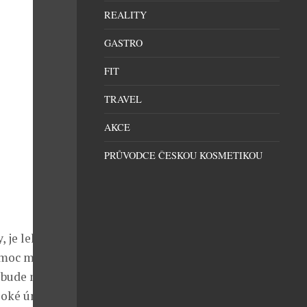
REALITY
GASTRO
FIT
TRAVEL
AKCE
PRŮVODCE ČESKOU KOSMETIKOU
, je lehký a
 moc místa.
nebude muset
oké úrovni, o