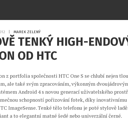
2012
|
MAREK ZELENÝ
OVĚ TENKÝ HIGH-ENDOV
ON OD HTC
fon z portfolia společnosti HTC One S se chlubí nejen tlo
mm, ale také svým zpracováním, výkonným dvoujádrový
témem Android 4 s novou generací uživatelského prostř
imečnou schopností pořizování fotek, díky inovativnímu
TC ImageSense. Tenké tělo telefonu je poté stylově lad
iant a to elegantní matné šedé nebo univerzální černé.