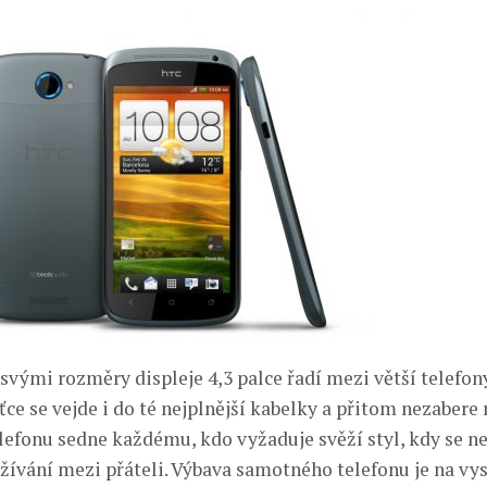
 svými rozměry displeje 4,3 palce řadí mezi větší telefony
ťce se vejde i do té nejplnější kabelky a přitom nezabere
lefonu sedne každému, kdo vyžaduje svěží styl, kdy se 
užívání mezi přáteli. Výbava samotného telefonu je na vys