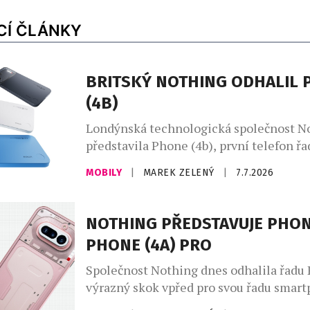
CÍ ČLÁNKY
BRITSKÝ NOTHING ODHALIL
(4B)
Londýnská technologická společnost N
představila Phone (4b), první telefon řad
se stává novou vstupní branou do prod
MOBILY
|
MAREK ZELENÝ
|
7.7.2026
ekosystému Nothing. Phone (4b) navazu
řady Phone (4a) a kombinuje charakteri
Nothing s vysokým výkonem pro každo
NOTHING PŘEDSTAVUJE PHONE
používání, chytrým softwarem a dlouh
PHONE (4A) PRO
spolehlivostí. Ve výbavě nechybí ikonic
Glyph Interface, špičkový výkon proces
Společnost Nothing dnes odhalila řadu 
výrazný skok vpřed pro svou řadu smar
řada Phone (4a) redefinuje segment stře