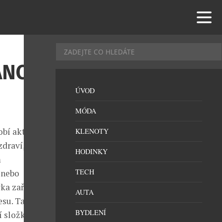
ANCE
ÚVOD
MÓDA
obí aktivně
KLENOTY
draví, ale i
HODINKY
m
TECH
 nebo
ka zařadil
AUTA
esu. Tato
BYDLENÍ
 složky, které