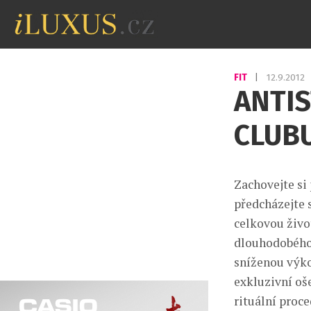
FIT
|
12.9.2012
ANTIS
CLUB
Zachovejte si
předcházejte s
celkovou živo
dlouhodobého 
sníženou výko
exkluzivní oše
rituální proc