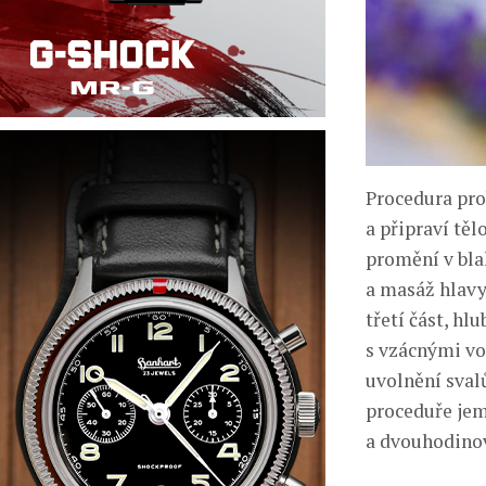
Procedura prob
a připraví tě
promění v bla
a masáž hlavy 
třetí část, h
s vzácnými vo
uvolnění sval
proceduře jemn
a dvouhodinov