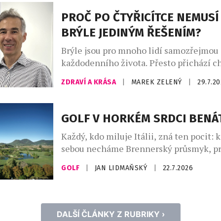
inovátorů a milovníků zdravého životní
PROČ PO ČTYŘICÍTCE NEMUSÍ
Atrey a Kateřina Rae. […]
BRÝLE JEDINÝM ŘEŠENÍM?
Brýle jsou pro mnoho lidí samozřejmou 
každodenního života. Přesto přichází ch
začnou být spíše omezením než pomoc
ZDRAVÍ A KRÁSA
|
MAREK ZELENÝ
|
29.7.2
Zejména po čtyřicítce, kdy se objevuje 
neboli věkem podmíněná ztráta schopn
zaostřovat na blízko, mnoho lidí zjišťuje
GOLF V HORKÉM SRDCI BENÁ
několika párů brýlí není vždy nejpraktičt
Každý, kdo miluje Itálii, zná ten pocit:
Paradoxně si řada z nich ani neuvědomuj
sebou necháme Brennerský průsmyk, p
Alpy, a hory najednou vystřídá naprostá 
GOLF
|
JAN LIDMAŇSKÝ
|
22.7.2026
sahá až k horizontu – a zde už začíná B
skutečná Itálie, kde „kvetou citrony“, ja
oslavoval Goethe již v 18. století. Jen 
dohodil jižně od Padovy […]
DALŠÍ ČLÁNKY Z RUBRIKY ›