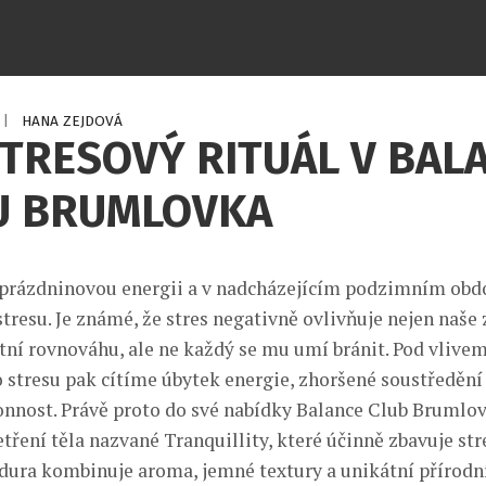
|
HANA ZEJDOVÁ
TRESOVÝ RITUÁL V BAL
U BRUMLOVKA
 prázdninovou energii a v nadcházejícím podzimním obd
tresu. Je známé, že stres negativně ovlivňuje nejen naše z
tní rovnováhu, ale ne každý se mu umí bránit. Pod vlive
stresu pak cítíme úbytek energie, zhoršené soustředění
nnost. Právě proto do své nabídky Balance Club Brumlov
tření těla nazvané Tranquillity, které účinně zbavuje str
edura kombinuje aroma, jemné textury a unikátní přírodní