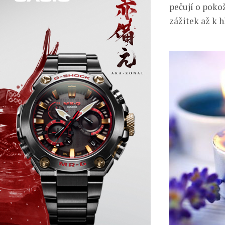
pečují o poko
zážitek až k 