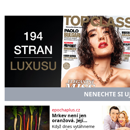
NENECHTE SI U
epochaplus.cz
Mrkev není jen
oranžová. Její
neuvěřitelný
Když dnes vytáhneme