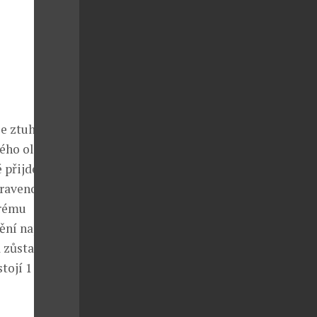
je ztuhlé svaly
ého oleje
 přijde zábal
praveno na
krému
ění napětí,
a zůstane po
tojí 1 690 Kč