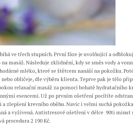
íhá ve třech stupních. První fáze je uvolňující a odbloku
lo na masáž. Následuje zklidnění, kdy se směs vody a vonn
hodárné mléko, které se štětcem nanáší na pokožku. Poté
nebo obličeje, dle výběru klienta. Teprve pak je tělo při
lubokou relaxační masáž za pomoci bohatě hydratačního 
nnými esencemi. Už po prvním ošetření pocítíte odstran
ů a zlepšení krevního oběhu. Navíc i velmi suchá pokožk
á a vyživená. Antistresové ošetření v délce 90ti minut s
á procedura 2 190 Kč.