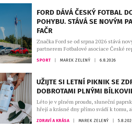
FORD DÁVÁ ČESKÝ FOTBAL D
POHYBU. STÁVÁ SE NOVÝM P
FAČR
Značka Ford se od srpna 2026 stává no
partnerem Fotbalové asociace České rep
rámci tříleté spolupráce zajistí mobilit
SPORT
|
MAREK ZELENÝ
|
6.8.2026
reprezentačních týmů i českého fotbalu
Partnerství, které ponese slogan „Dáv
fotbal do pohybu“, propojuje praktickou
UŽIJTE SI LETNÍ PIKNIK SE Z
ambicí podílet se na dlouhodobé promě
DOBROTAMI PLNÝMI BÍLKOVI
fotbalového prostředí. Ford vstupuje do
fotbalu v […]
Léto je v plném proudu, sluneční paprs
hřejí a krásné dny přímo svádí k tomu,
trávili čas venku. A co k pravému létu pa
ZDRAVÍ A KRÁSA
|
MAREK ZELENÝ
|
5.8.20
dokonalý piknik a dobré a zdravé dobro
lovebrandu Wild & Coco, za kterým stoj