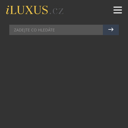
AKCE
|
19.9.2012
|
RADEK VIČÍK
VELETRH ANTIQUE UKÁŽE, DO
JAKÉHO UMĚNÍ SE VYPLATÍ
INVESTOVAT
Jaké umělecké komodity jsou sběratelsky či
investorsky nejvyhledávanější? Kteří autoři jsou či
bývali na výsluní zájmu kupujících? Kolik se
utrácí v aukcích? A jak se vůbec trh se
starožitným uměním proměnil od konce 90. let?
Tyto a mnohé další otázky objasní podzimní
veletrh starožitností Antique, který svým dalším
pokračováním vstupuje do jubilejní třetí dekády.