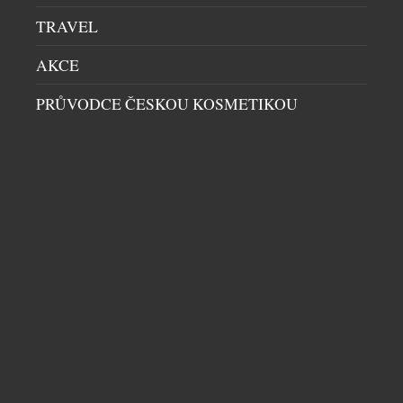
TRAVEL
AKCE
PRŮVODCE ČESKOU KOSMETIKOU
VODNÍ HLADINA OTISKNUTÁ DO KŘIŠŤÁLU
UMĚNÍ
|
30.7.2026
Sklářský výtvarník František Jungvirt přichází s
volným pokračováním svých autorských
sběratelských kolekcí Garden Unique a rozšiřuje ji
nyní o dva sběratelské unikáty s podtitulem
Aquatic. Objekty z této edice staví na precizním
ručním broušení, jež je dílem mistra brusiče Jiřího
Štencla z Jablonec nad Nisou, se nímž dlouhodobě
spolupracuje. Nejnovější přírůstky čerpají inspiraci
z fluidního […]