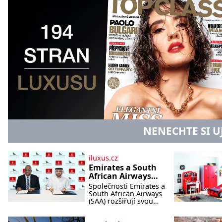
NENECHTE SI U
iluxus.cz
Emirates a South
African Airways
rozšiřují
Společnosti Emirates a
partnerství.
South African Airways
Cestujícím nově
(SAA) rozšiřují svou
dlouholetou
zpřístupní dalších
codesharovou
devět destinací v