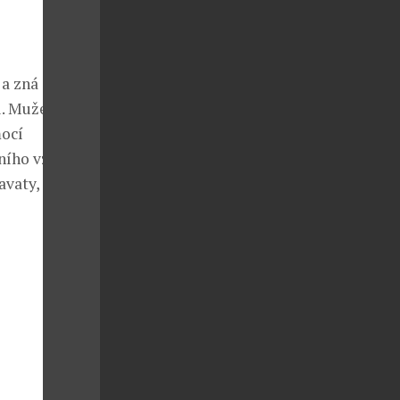
 a zná svou
u. Muže, který
mocí
lního vzhledu
avaty, pletené