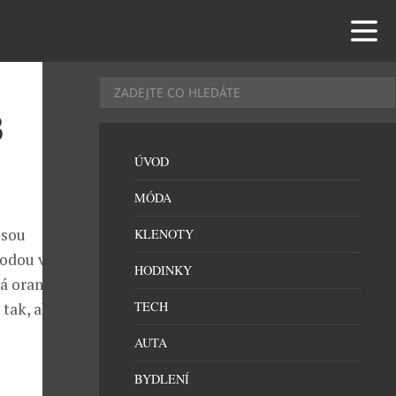
B
ÚVOD
MÓDA
jsou
KLENOTY
bodou volby
HODINKY
lá oranžová.
TECH
tak, aby
AUTA
BYDLENÍ