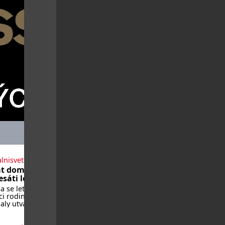
lnisvet.cz
t domů po
sáti letech
 se letos vrátí
i rodin, které
ly utvářet
 města, ale
ž osudy