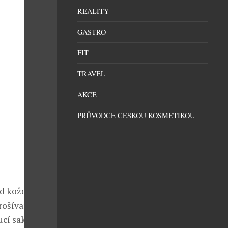
REALITY
GASTRO
FIT
TRAVEL
AKCE
PRŮVODCE ČESKOU KOSMETIKOU
ad kožené
prošívané
cí saka,