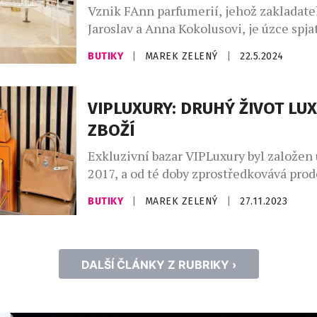
Vznik FAnn parfumerií, jehož zakladatel
Jaroslav a Anna Kokolusovi, je úzce spjat
porevolučním Československem. V roce
BUTIKY
|
MAREK ZELENÝ
|
22.5.2024
otevřeny první tři FAnn parfumerie, dvě
jedna ve slovenských Michalovcích. Síd
společnosti je od samého počátku až do 
VIPLUXURY: DRUHÝ ŽIVOT LU
Brně, na půl cesty mezi Prahou a Bratisl
ZBOŽÍ
rozpadu federace však […]
Exkluzivní bazar VIPLuxury byl založen 
2017, a od té doby zprostředkovává pro
luxusního zboží světových značek. Post
BUTIKY
|
MAREK ZELENÝ
|
27.11.2023
z jednoho obchodu stalo hned několik,
třibazary lze sledovat na instagramový
@vipfashion_bazar, @vipluxuryfashion_
@vipluxuryworldbazar. „V dnešní době j
DALŠÍ ČLÁNKY Z RUBRIKY ›
funkční aplikaci je možné najít ke staž
[…]