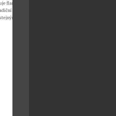
je flanel,
adiční úpravy.
 stejnými