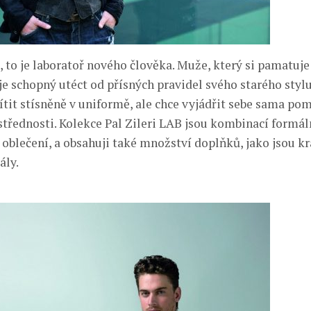
, to je laboratoř nového člověka. Muže, který si pamatuje
je schopný utéct od přísných pravidel svého starého styl
ítit stísněně v uniformě, ale chce vyjádřit sebe sama po
střednosti. Kolekce Pal Zileri LAB jsou kombinací formá
oblečení, a obsahuji také množství doplňků, jako jsou kr
ály.