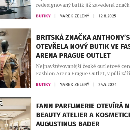
redesignovaný butik již zavedená znač
Cosmetics Company Store, která nabízí 
BUTIKY
|
MAREK ZELENÝ
|
12.8.2025
luxusní kosmetiky. Tento obchod o prod
100 m² sází na moderní čistý design a 
rozložení interiéru, ve kterém dostávaj
BRITSKÁ ZNAČKA ANTHONY’S
prezentační prostor produkty značek ja
OTEVŘELA NOVÝ BUTIK VE FA
Lauder, Clinique, MAC, Tom Ford Beauty
ARENA PRAGUE OUTLET
Nejnavštěvovanější české outletové ce
Fashion Arena Prague Outlet, v půli zář
nový butik oblíbené módní značky Anth
BUTIKY
|
MAREK ZELENÝ
|
24.9.2024
Designový obchod o výměře 98 m² nabíz
škálu pánských kolekcí spolu se stylov
Značka Anthony’s tak rozšíří sortimen
FANN PARFUMERIE OTEVÍRÁ 
módy, kterou zákazníci naleznou napřík
BEAUTY ATELIER A KOSMETIC
jako GANT, Armani či Polo Ralph Lauren
AUGUSTINUS BADER
butiku […]