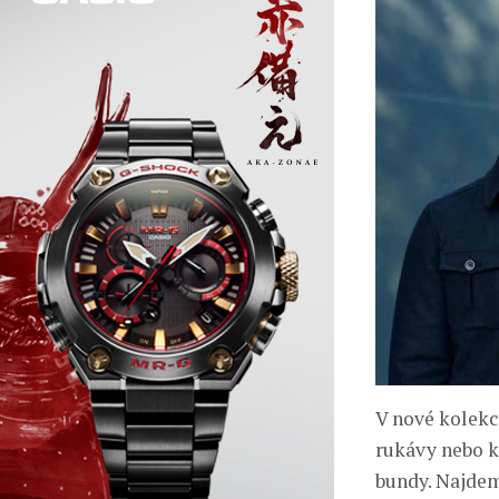
V nové kolekci
rukávy nebo k
bundy. Najdem