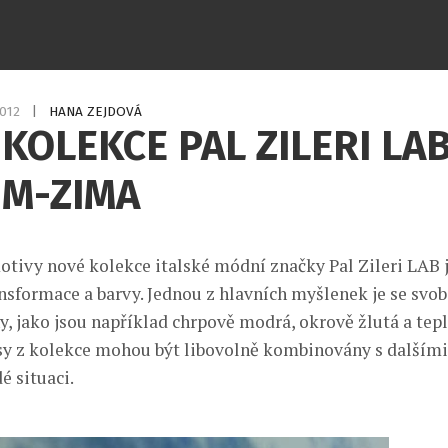
2012
|
HANA ZEJDOVÁ
KOLEKCE PAL ZILERI LA
IM-ZIMA
tivy nové kolekce italské módní značky Pal Zileri LAB 
ansformace a barvy. Jednou z hlavních myšlenek je se svo
y, jako jsou například chrpově modrá, okrově žlutá a tep
sy z kolekce mohou být libovolně kombinovány s dalšími 
é situaci.