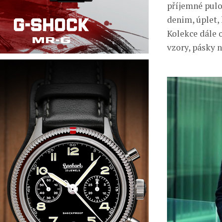
příjemné pulov
denim, úplet, 
Kolekce dále o
vzory, pásky 