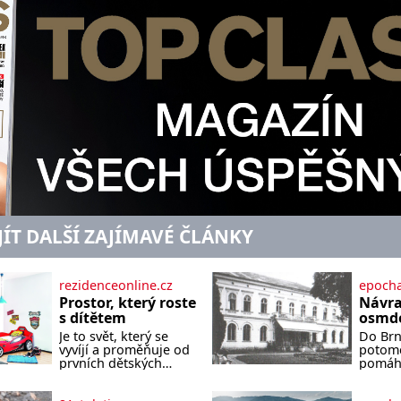
JÍT DALŠÍ ZAJÍMAVÉ ČLÁNKY
rezidenceonline.cz
epocha
Prostor, který roste
Návra
s dítětem
osmde
Je to svět, který se
Do Brna
vyvíjí a proměňuje od
potomc
prvních dětských
pomáha
krůčků až po
podobu
dospívání. Správně
jejich