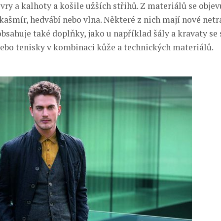
ry a kalhoty a košile užších střihů. Z materiálů se objevu
kašmír, hedvábí nebo vlna. Některé z nich mají nové netr
bsahuje také doplňky, jako u například šály a kravaty se
nebo tenisky v kombinaci kůže a technických materiálů.