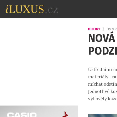
BUTIKY
|
19.9.
NOVÁ 
PODZ
Ústředními mo
materiály, tr
míchat odstín
Jednotlivé ku
vyhověly každ