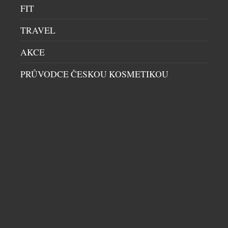
FIT
TRAVEL
AKCE
PRŮVODCE ČESKOU KOSMETIKOU
BENJAMIN14: RESTAURACE, KDE JE HOST
SOUČÁSTÍ PŘÍBĚHU. KOMORNÍ KONCEPT Z
PRAHY PATŘÍ MEZI GASTRONOMICKOU
ŠPIČKU
RESTAURACE
|
29.7.2026
Ve světě fine diningu často rozhoduje počet stolů,
velikost prostoru nebo okázalost interiéru.
Restaurace Benjamin14, která otevřela své dveře v
roce 2018 v pražských Vršovicích, se vydala přesně