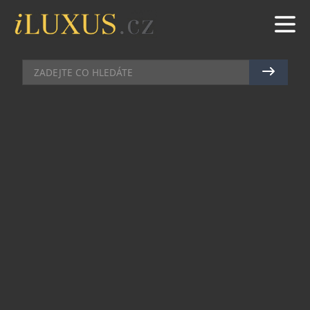
GASTRO
|
1.10.2012
|
HANA ZEJDOVÁ
CATERING MANAŽER EMIRATES
PŘIJEL DO PRAHY, ABY
PŘEDSTAVIL KUCHYNI PRVNÍ
TŘÍDY
Společnost Emirates ve spolupráci s restaurací
Bellevue připravily luxusní gastronomický
zážitek, tentokrát na zemi, jako prezentaci
kuchyně první třídy aerolinek Emirates, pro
nejlepší české kritiky z oblasti gastronomie. Akce
byla pořádána ve vyhlášené pražské restauraci a
pod osobním dohledem manažera cateringu –