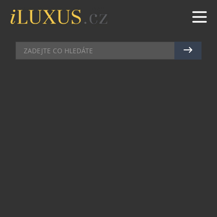
AKCE
|
23.11.2012
|
JAN PEŠEK
VYDAVATELSTVÍ RF HOBBY
SLAVNOSTNĚ ZAKONČILO
ROČNÍK 2012
Největší české vydavatelství, do jehož portfolia
patří exklusivní magazíny Top Class, Top Cars či
Guide, slavnostně zakončilo úspěšný ročník 2012
tradičním společenským večerem. Pozvání přijali
nejenom vážení obchodní partneři, ale také
slavné tváře české populární scény. Mezi nimi
nechyběla zpěvačka a finalistka soutěže X Factor
Martina Pártlová nebo tuzemský nezávislý