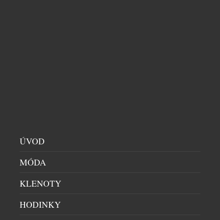
ROZŠIŘUJÍ PARTNERSTVÍ. CESTUJÍCÍM NOVĚ
ZPŘÍSTUPNÍ DALŠÍCH DEVĚT DESTINACÍ V
JIŽNÍ A STŘEDNÍ AFRICE
HIGH SOCIETY
|
5.8.2026
Společnosti Emirates a South African Airways (SAA)
rozšiřují svou dlouholetou codesharovou
spolupráci. Nová reciproční dohoda zpřístupní
cestujícím devět dalších destinací v jižní a střední
Africe a usnadní navazující cestování napříč
regionem. Zároveň reaguje na rostoucí poptávku po
cestování do Jihoafrické republiky, zejména z
evropských trhů. Po získání všech potřebných
ÚVOD
regulatorních schválení budou moci zákazníci
MÓDA
Emirates […]
KLENOTY
HODINKY