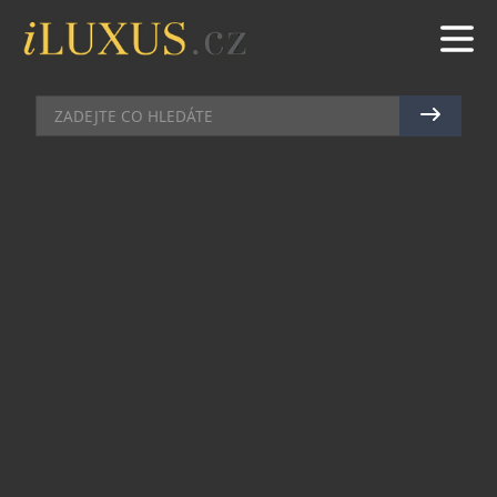
BAZÉNY
|
30.11.2012
|
MAREK ZELENÝ
HÝČKEJTE SVÉ TĚLO V CHYTRÉM
DOMĚ
Lidé se už odnepaměti obklopovali
služebnictvem. Ne proto, že byli jen zhýralí, ale
především jim personál usnadňoval a
zpříjemňoval život. Ruku na srdce – kdo z vás by si
nepřál, abyste doma měli vždy uklizeno; když po
ránu vstanete, abyste měli připraveno čerstvé
pečivo a svoji oblíbenou kávu nebo čaj; když
začne pršet, abyste měli jistotu, že jsou bezpečně
zavřena všechna okna; když je nedostatek vláhy,