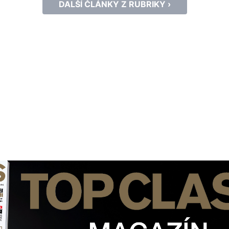
DALŠÍ ČLÁNKY Z RUBRIKY ›