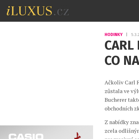
HODINKY
|
5.3
CARL 
CO N
Ačkoliv Carl F
zůstala ve výl
Bucherer takt
obchodních z
Z nabídky zna
zcela odlišný