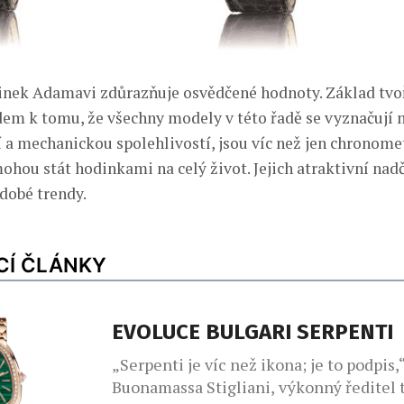
nek Adamavi zdůrazňuje osvědčené hodnoty. Základ tvoř
dem k tomu, že všechny modely v této řadě se vyznačují
 a mechanickou spolehlivostí, jsou víc než jen chronomet
ohou stát hodinkami na celý život. Jejich atraktivní nad
dobé trendy.
CÍ ČLÁNKY
EVOLUCE BULGARI SERPENTI
„Serpenti je víc než ikona; je to podpis,“
Buonamassa Stigliani, výkonný ředitel 