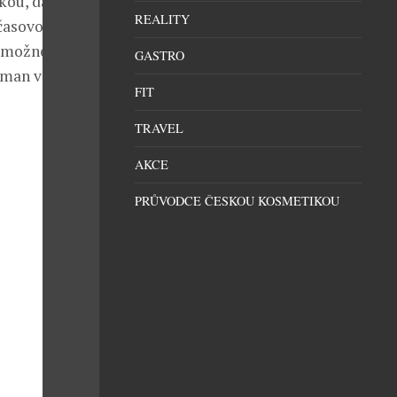
ikou, dámské
REALITY
dčasovou
e možné
GASTRO
tman v Praze
FIT
TRAVEL
AKCE
PRŮVODCE ČESKOU KOSMETIKOU