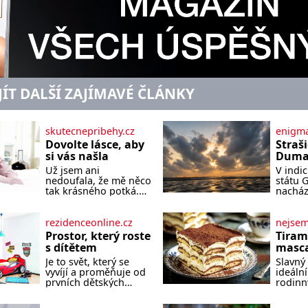
JÍT DALŠÍ ZAJÍMAVÉ ČLÁNKY
skutecnepribehy.cz
enigma
Dovolte lásce, aby
Straš
si vás našla
Dumas
písek
Už jsem ani
V indi
ze kt
nedoufala, že mě něco
státu 
zlo?
tak krásného potká.
nacház
Až v pětapadesáti jsem
které 
zažila lásku na první
temnou
pohled. Poprvé jsem
tomu p
rezidenceonline.cz
nejse
se vdávala, když mi
písek t
Prostor, který roste
Tiram
bylo dvacet. Oba jsme
má plá
s dítětem
masca
byli mladí a byl to tak
netypi
kávo
Je to svět, který se
Slavný 
říkajíc sňatek z
Nakoli
vyvíjí a proměňuje od
ideální
rozumu. Rodiče nás
prvních dětských
rodinn
dali dohromady, Toník
krůčků až po
slavnos
byl dobře zaopatřený
dospívání. Správně
jeho př
mladý muž. Manželství