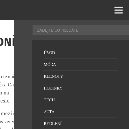
DNĚ
ÚVOD
MÓDA
ato značka
KLENOTY
ka Carl F.
HODINKY
m na
TECH
esle.
AUTA
e mezi čtyřmi
stavení s
BYDLENÍ