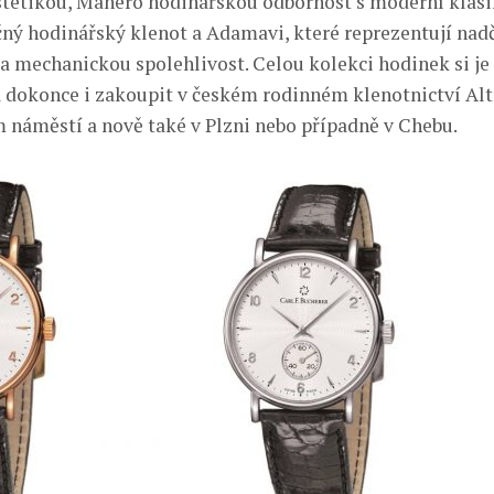
stetikou, Manero hodinářskou odbornost s moderní klas
čný hodinářský klenot a Adamavi, které reprezentují na
a mechanickou spolehlivost. Celou kolekci hodinek si j
 dokonce i zakoupit v českém rodinném klenotnictví Al
 náměstí a nově také v Plzni nebo případně v Chebu.