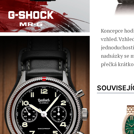
Koncepce hodi
vzhled. Vzhle
jednoduchostí
nadsázky se m
přečká krátko
SOUVISEJÍ