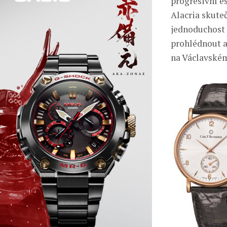
progresivní e
Alacria skute
jednoduchost 
prohlédnout a
na Václavském