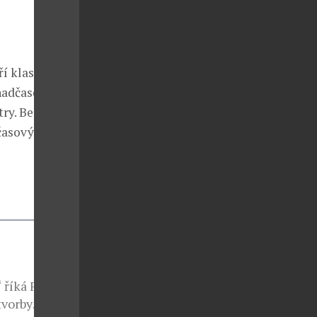
í klasický
 nadčasovou
ry. Bez
časový vzhled
 říká Fabrizio
tvorby