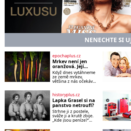
NENECHTE SI U
epochaplus.cz
Mrkev není jen
oranžová. Její
neuvěřitelný
Když dnes vytáhneme
příběh začíná
ze země mrkev,
fialovou barvou
většina z nás očekává
sytě oranžový kořen.
Jenže po většinu své
historie je mrkev
historyplus.cz
všechno možné, jen
Lapka Grasel si na
ne oranžová. Je
panstvo netroufl?
fialová, žlutá, bílá,
Strhne ji z postele,
někdy dokonce téměř
sváže ji a krutě zbije.
černá. Až díky stovkám
„Kde jsou peníze?“
let pečlivého šlechtění
naléhá Grasel na
se z ní stává zelenina,
starou švadlenku.
bez které si českou