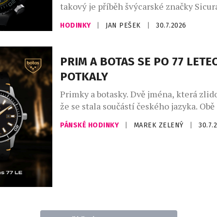
takový je příběh švýcarské značky Sicura
se po 47 letech znovu objevuje na čísel
HODINKY
|
JAN PEŠEK
|
30.7.2026
mechanických hodinek. Pro sběratele je
která přesahuje běžné uvedení nového 
Sicura totiž nikdy nebyla obyčejnou ho
PRIM A BOTAS SE PO 77 LETE
značkou – byla symbolem odvahy exper
POTKALY
hledat technická řešení, která předběhl
Primky a botasky. Dvě jména, která zlido
že se stala součástí českého jazyka. Obě
vznikly v roce 1949 a po sedmasedmdesá
PÁNSKÉ HODINKY
|
MAREK ZELENÝ
|
30.7.
poprvé setkaly na jednom výrobku. Lim
hodinek Prim Botas 77 vznikla v počtu 7
během dvou dnů byla vyprodaná. Dne 4.
1949 vznikla ve Skutči Botana, […]