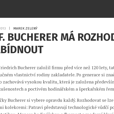
.2013
|
MAREK ZELENÝ
F. BUCHERER MÁ ROZHO
ABÍDNOUT
riedrich Bucherer založil firmu před více než 120 lety, t
učném vlastnictví rodiny zakladatele. Po generace si znač
o zachovává vysokou kvalitu, která je založena předevší
kušenostech a poctivém hodinářském a šperkařském řem
čky Bucherer si vybere opravdu každý. Rozhodovat se lz
mi kolekcemi: Patravi představují technologické vůdčí po