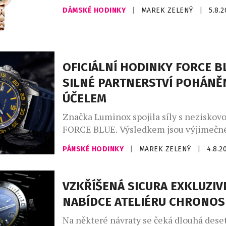
produktů Bvlgari. Had se svým mýtick
DÁMSKÉ HODINKY
|
MAREK ZELENÝ
|
5.8.
dlouhodobě fascinuje klenotnický dům,
vychází z řecko-římského umění a kultu
silné pouto otevřelo nekonečný prostor 
Ikona Serpenti, původně inspirovaná ve
římských šperků, které nosila Kleopatra
OFICIÁLNÍ HODINKY FORCE B
znovu proměňuje […]
SILNÉ PARTNERSTVÍ POHÁNĚ
ÚČELEM
Značka Luminox spojila síly s neziskov
FORCE BLUE. Výsledkem jsou výjimečné
jejichž vznikem stojí elitní vojenští pot
PÁNSKÉ HODINKY
|
MAREK ZELENÝ
|
4.8.2
dnes místo bojových operací zachraňuj
život. Nové oficiální hodinky Luminox
byly od začátku do konce formovány př
VZKŘÍŠENÁ SICURA EXKLUZIV
podněty vysloužilých členů Navy SEALs
NABÍDCE ATELIÉRU CHRONO
ze speciálních jednotek. Jsou určeny pr
Na některé návraty se čeká dlouhá deset