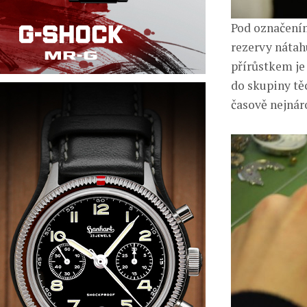
Pod označením
rezervy nátah
přírůstkem je
do skupiny tě
časově nejnár