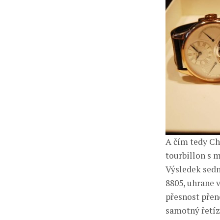
A čím tedy Ch
tourbillon s 
Výsledek sedm
8805, uhrane 
přesnost přen
samotný řetíze