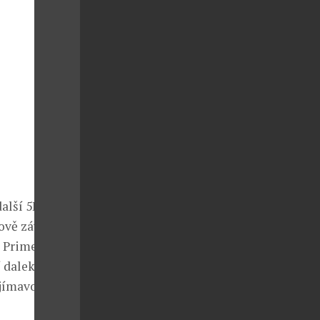
další 5Hz
ově závěsu.
l Primero
 daleko vyšší
jímavost,