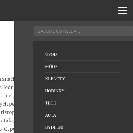
ÚVOD
MÓDA
h značky
KLENOTY
t. Jednou
HODINKY
leci, jejíž
TECH
ých pět let
hristophe
AUTA
tafa, který je
BYDLENÍ
o-G, pod