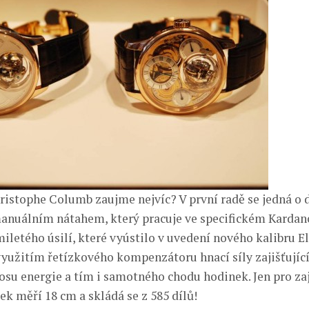
ristophe Columb zaujme nejvíc? V první radě se jedná o 
manuálním nátahem, který pracuje ve specifickém Kardan
iletého úsilí, které vyústilo v uvedení nového kalibru E
využitím řetízkového kompenzátoru hnací síly zajišťující
osu energie a tím i samotného chodu hodinek. Jen pro za
k měří 18 cm a skládá se z 585 dílů!