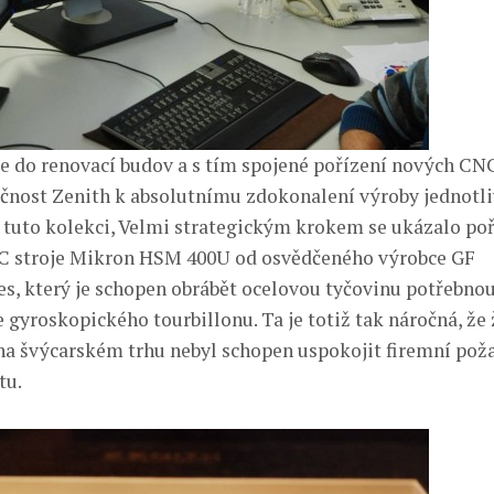
ce do renovací budov a s tím spojené pořízení nových CNC
čnost Zenith k absolutnímu zdokonalení výroby jednotl
 tuto kolekci, Velmi strategickým krokem se ukázalo poř
C stroje Mikron HSM 400U od osvědčeného výrobce GF
s, který je schopen obrábět ocelovou tyčovinu potřebno
 gyroskopického tourbillonu. Ta je totiž tak náročná, že
na švýcarském trhu nebyl schopen uspokojit firemní pož
tu.