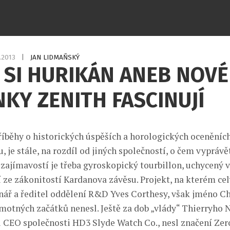
4.2013
|
JAN LIDMAŇSKÝ
 SI HURIKÁN ANEB NOVÉ
KY ZENITH FASCINUJÍ
íběhy o historických úspěších a horologických oceněníc
, je stále, na rozdíl od jiných společností, o čem vyprávě
ajímavostí je třeba gyroskopický tourbillon, uchycený v k
 ze zákonitostí Kardanova závěsu. Projekt, na kterém cel
nář a ředitel oddělení R&D Yves Corthesy, však jméno C
otných začátků nenesl. Ještě za dob „vlády“ Thierryho Na
i CEO společnosti HD3 Slyde Watch Co., nesl značení Zer