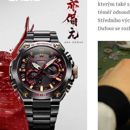
kterým také sp
téměř odsoudi
Středního výc
Dufour se roz