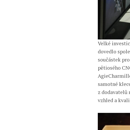
Velké investi
dovedlo spole
součástek pro
pětiosého CN
AgieCharmille
samotné klece
z dodavatelů 
vzhled a kvali