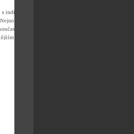
s indikací
. Nejnovějším
 současné době
tějším a