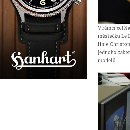
V rámci celéh
městečku Le L
linie Christo
jednoho zaber
modelů.