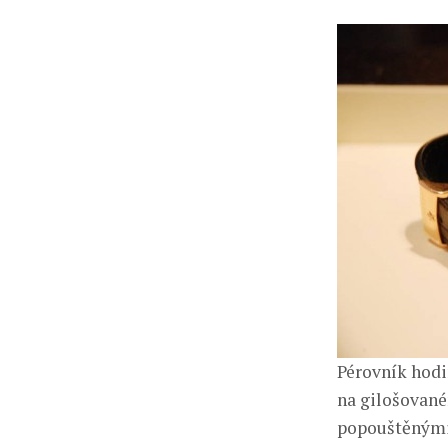
Pérovník hodi
na gilošované
popouštěnými 