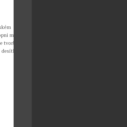
rském
hopni modely
e tvorba
 desítky