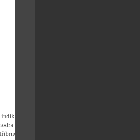
e indikována
 modra
tříbrné a