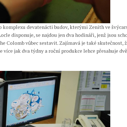
o komplexu devatenácti budov, kterými Zenith ve švýca
ocle disponuje, se najdou jen dva hodináři, jenž jsou sc
phe Colomb vůbec sestavit. Zajímavá je také skutečnost, ž
e více jak dva týdny a roční produkce lehce přesahuje dvě