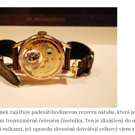
nek zajišťuje padesátihodinovou rezervu nátahu, která j
m trojrozměrně řešeném číselníku. Ten je zkrášlený do
ručkami, jež opravdu skvostně dotvářejí celkový vjem s