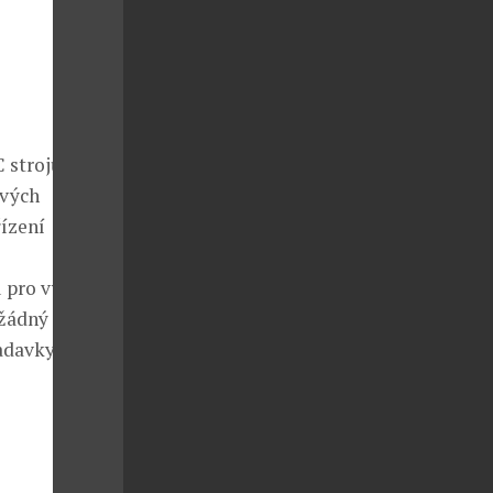
 strojů
ivých
ízení
u pro výrobu
 žádný
adavky na