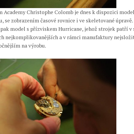
 Academy Christophe Colomb je dnes k dispozici model 
u, se zobrazením časové rovnice i ve skeletované úpravě
 pak model s přízviskem Hurricane, jehož strojek patří v
ch nejkomplikovanějších a v rámci manufaktury nejsloži
očnějším na výrobu.