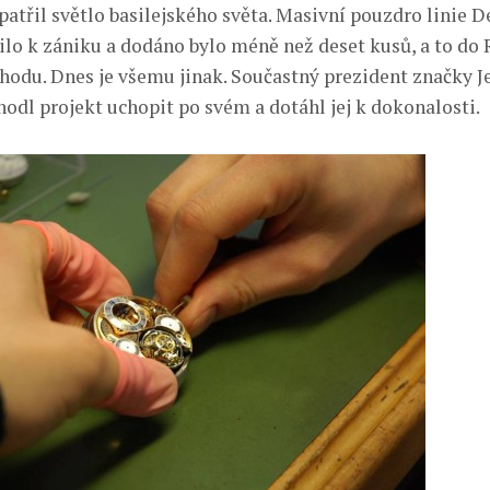
atřil světlo basilejského světa. Masivní pouzdro linie De
lo k zániku a dodáno bylo méně než deset kusů, a to do
hodu. Dnes je všemu jinak. Součastný prezident značky J
hodl projekt uchopit po svém a dotáhl jej k dokonalosti.