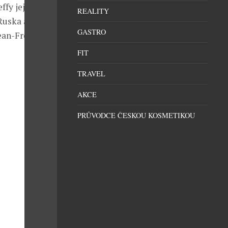
ffy jej však
REALITY
 Ruska a zemí
GASTRO
ean-Frederic
FIT
TRAVEL
AKCE
PRŮVODCE ČESKOU KOSMETIKOU