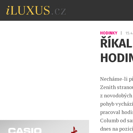
HODINKY
|
15.
ŘÍKAL
HODIN
Necháme-li př
Zenith stranou
z novodobých z
pohyb vychází
pracoval hodi
Columb od sam
dnes na pozic