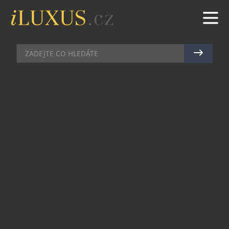
DÁMSKÉ HODINKY
|
29.5.2013
|
MAREK ZELENÝ
GARMIN FENIX – HODINKY,
SPORTTESTER NEBO GPS
NAVIGACE?
Pro vyznavače sportu a aktivního životního stylu
je na trhu k dispozici řada sportovních nebo
outdoorových hodinek. Některé z nich měří výšku
nebo tlak, jiné srdeční tep, teplotu nebo dokonce
zdolanou vzdálenost. Hodinky Garmin Fenix umí
vše dohromady. Fungují jako hodinky,
cyklopočítač, sporttester, GPS navigace a ještě
přidávají pár funkcí navíc.