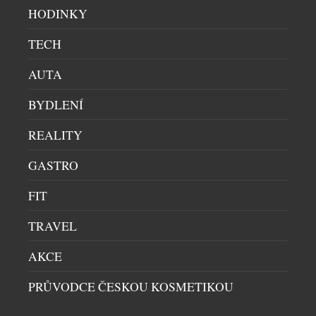
kultury. Toto silné pouto otevřelo nekonečný
HODINKY
prostor kreativity. Ikona Serpenti, původně
TECH
inspirovaná velkolepostí římských šperků, které
nosila Kleopatra, se neustále znovu proměňuje […]
AUTA
BYDLENÍ
REALITY
GASTRO
MINI DOLCEVITA VE ZNAMENÍ ELEGANCE A
FIT
DIAMANTŮ
TRAVEL
DÁMSKÉ HODINKY
|
29.6.2026
Řadu Mini DolceVita nyní obohacují dva mimořádné
AKCE
modely, jež jsou oslavou šperkařského řemesla.
PRŮVODCE ČESKOU KOSMETIKOU
Longines totiž vůbec poprvé ozdobil obdélníkový
číselník této kolekce 163 diamanty zasazenými