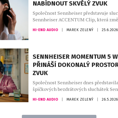
NABÍDNOUT SKVĚLÝ ZVUK
Společnost Sennheiser představuje slu
Sennheiser ACCENTUM Clip, která změ
od populární kategorie plně bezdrátový
HI-END AUDIO
|
MAREK ZELENÝ
|
25.6.202
otevřených sluchátek. Ačkoli novinka c
na bezproblémový každodenní poslech,
uživatele neodřízne od okolí, nedělá ús
zvukové kvalitě. I proto výrobce nabízí
SENNHEISER MOMENTUM 5 W
připojení pomocí Bluetooth standardu 6
PŘINÁŠÍ DOKONALÝ PROSTO
kodeku LDAC. Fanoušci se tak mohou těš
ZVUK
Společnost Sennheiser dnes představil
špičkových bezdrátových sluchátek Se
MOMENTUM 5 Wireless. Novinka navaz
HI-END AUDIO
|
MAREK ZELENÝ
|
26.5.202
úspěch předchozí generace a zachovává 
charakteristický zvukový projev i mim
baterie. Současně však přidává prostoro