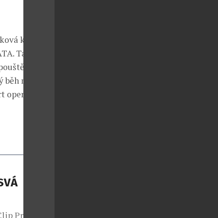
sková kapacita
ATA. Tato
ouštění i
ký běh mnoha
rt operačního
SVÁ
lip Pro – svá