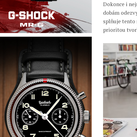
Dokonce i nejr
dobám odezvy 
splňuje tento 
prioritou tvor