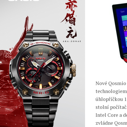
Nové Qosmio 
technologiemi,
úhlopříčkou 1
stolní počíta
Intel Core a 
zvládne Qosmi