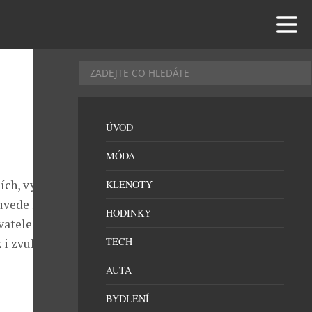
ÚVOD
MÓDA
ích, vysoce
KLENOTY
 uvede nový
HODINKY
atele, kteří
TECH
 i zvuk a co
AUTA
BYDLENÍ