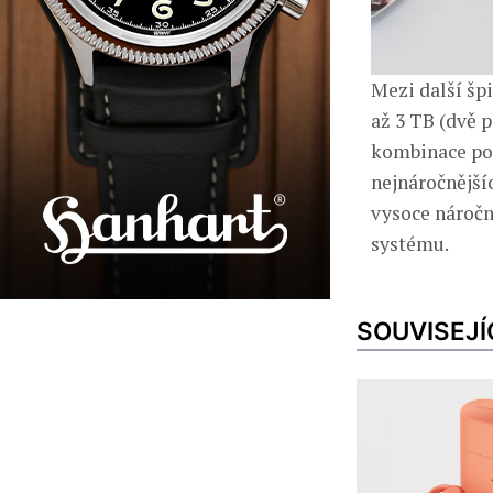
Mezi další šp
až 3 TB (dvě 
kombinace po
nejnáročnější
vysoce náročn
systému.
SOUVISEJÍ