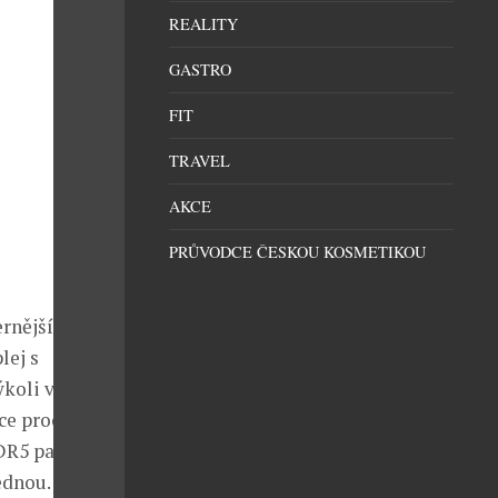
REALITY
GASTRO
FIT
TRAVEL
AKCE
PRŮVODCE ČESKOU KOSMETIKOU
ernějšími
lej s
kýkoli výkonný
ace procesorů
DR5 paměti,
ednou.