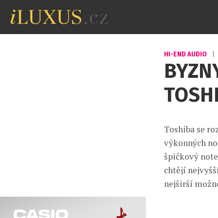
HI-END AUDIO
|
BYZNY
TOSH
Toshiba se ro
výkonných not
špičkový note
chtějí nejvyšš
nejširší možno