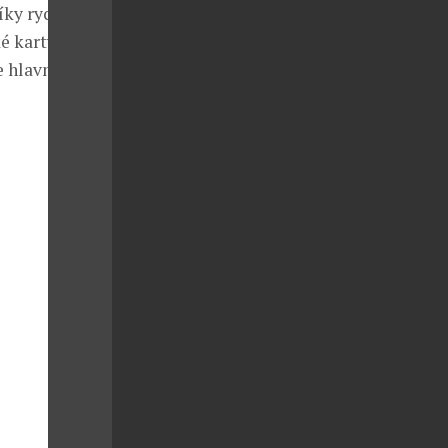
díky rychlým
é karty
e hlavní