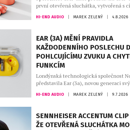
první otevřená sluchátka, vytvořená s c
nabídnout zážitek z poslechu, který půs
HI-END AUDIO
|
MAREK ZELENÝ
|
4.8.2026
přirozeně, jako zní. CMF Clip Pro jsou 
lidi v pohybu, kteří žijí rušným městsk
absolvují dlouhé pracovní dny a vedou a
EAR (3A) MĚNÍ PRAVIDLA
styl. Spojují ergonomický otevřený desi
KAŽDODENNÍHO POSLECHU D
pohlcujícím zvukem, […]
POHLCUJÍCÍMU ZVUKU A CHYT
FUNKCÍM
Londýnská technologická společnost N
představila Ear (3a), novou generaci sv
nejprodávanějších sluchátek z řady (a). E
HI-END AUDIO
|
MAREK ZELENÝ
|
9.7.2026
do hravé produktové řady (a) značky Not
generaci, která vnímá technologie jako
vlastní osobnosti. Novinka, inspirovaná
SENNHEISER ACCENTUM CLIP 
hudby a sebevyjádřením, přichází s odv
ŽE OTEVŘENÁ SLUCHÁTKA M
paletou barev – vedle černé, bílé a osvě