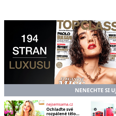
NENECHTE SI U
nejsemsama.cz
Ochlaďte své
rozpálené tělo