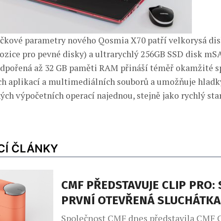
ičkové parametry nového Qosmia X70 patří velkorysá di
pozice pro pevné disky) a ultrarychlý 256GB SSD disk mS
dpořená až 32 GB paměti RAM přináší téměř okamžité sp
ch aplikací a multimediálních souborů a umožňuje hlad
ých výpočetních operací najednou, stejně jako rychlý sta
CÍ ČLÁNKY
CMF PŘEDSTAVUJE CLIP PRO: 
PRVNÍ OTEVŘENÁ SLUCHÁTKA
Společnost CMF dnes představila CMF C