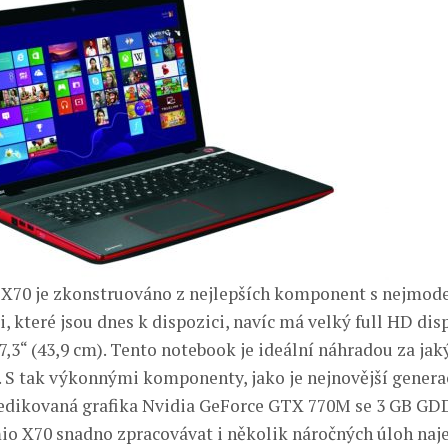
X70 je zkonstruováno z nejlepších komponent s nejmod
 které jsou dnes k dispozici, navíc má velký full HD disp
7,3“ (43,9 cm). Tento notebook je ideální náhradou za ja
č. S tak výkonnými komponenty, jako je nejnovější gener
dedikovaná grafika Nvidia GeForce GTX 770M se 3 GB GD
o X70 snadno zpracovávat i několik náročných úloh naj