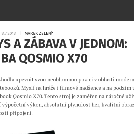
8.7.2013
|
MAREK ZELENÝ
S A ZÁBAVA V JEDNOM:
IBA QOSMIO X70
zhodla upevnit svou neoblomnou pozici v oblasti modern
ebooků. Myslí na hráče i filmové nadšence a na podzim
book Qosmio X70. Tento stroj je zaměřen na náročné uživ
í výpočetní výkon, absolutní plynulost her, kvalitní obraz
sti připojení.