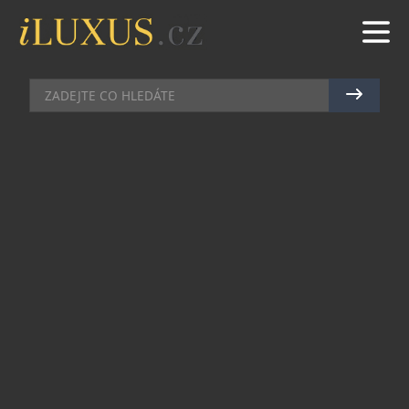
AUTA
|
4.9.2013
|
JAN PEŠEK
KIA MLADÝM ŽIVLŮM
Ačkoli Prahu lemují billboardy a reklamní
kampaně na nový sportovní cee´d GT, předurčený
hlavně mladým, už nějaký ten pátek, k jeho
oficiálnímu představení odborné veřejnosti došlo
v Čechách teprve včera. Pro designový skvost,
který patří k nejsportovněji laděným v rodině
automobilů Kia, bylo náležitě zvolené designové
centrum Holport v pražských Holešovicích.
Skloubení futuristických vizí světových návrhářů s
noblesními, avšak dravými, křivkami novinky tak
lze hodnotit na jedničku, protože po stránce