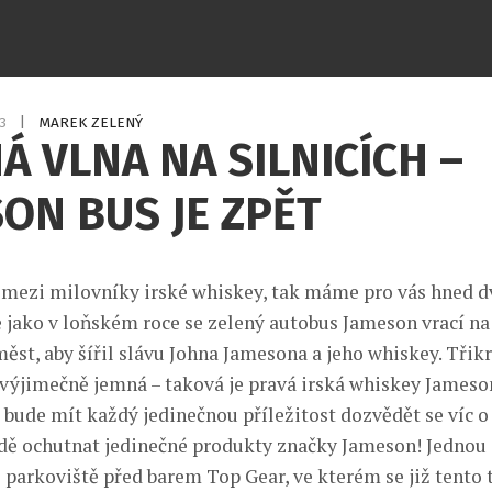
13
|
MAREK ZELENÝ
Á VLNA NA SILNICÍCH –
ON BUS JE ZPĚT
 mezi milovníky irské whiskey, tak máme pro vás hned d
ě jako v loňském roce se zelený autobus Jameson vrací na 
ěst, aby šířil slávu Johna Jamesona a jeho whiskey. Třik
 výjimečně jemná – taková je pravá irská whiskey Jameson
bude mít každý jedinečnou příležitost dozvědět se víc o j
dě ochutnat jedinečné produkty značky Jameson! Jednou 
 parkoviště před barem Top Gear, ve kterém se již tento