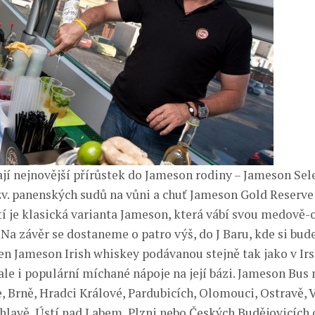
jí nejnovější přírůstek do Jameson rodiny – Jameson Sele
tzv. panenských sudů na vůni a chuť Jameson Gold Reserve
 je klasická varianta Jameson, která vábí svou medově-
 Na závěr se dostaneme o patro výš, do J Baru, kde si bud
en Jameson Irish whiskey podávanou stejně tak jako v Irs
ale i populární míchané nápoje na její bázi. Jameson Bus
e, Brně, Hradci Králové, Pardubicích, Olomouci, Ostravě, 
ihlavě, Ústí nad Labem, Plzni nebo Českých Budějovicích o