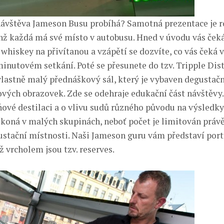
návštěva Jameson Busu probíhá? Samotná prezentace je 
nichž každá má své místo v autobusu. Hned v úvodu vás ček
whiskey na přivítanou a vzápětí se dozvíte, co vás čeká v
minutovém setkání. Poté se přesunete do tzv. Tripple Dist
vlastně malý přednáškový sál, který je vybaven degustač
ých obrazovek. Zde se odehraje edukační část návštěvy.
ňové destilaci a o vlivu sudů různého původu na výsledky
 koná v malých skupinách, neboť počet je limitován prá
ustační místnosti. Naši Jameson guru vám představí port
 vrcholem jsou tzv. reserves.