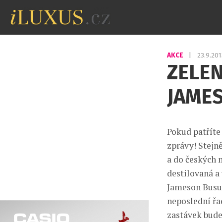
AKCE
|
23.9.20
ZELEN
JAMES
Pokud patříte
zprávy! Stejn
a do českých m
destilovaná a
Jameson Busu 
neposlední řa
zastávek bude