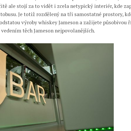
itě ale stojí za to vidět i zcela netypický interiér, kde 
autobusu. Je totiž rozdělený na tři samostatné prostory, k
odstatou výroby whiskey Jameson a zažijete působivou 
 vedením těch Jameson nejpovolanějších.