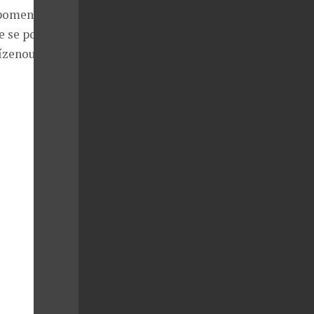
zapomenete na
de se postupně
řízenou