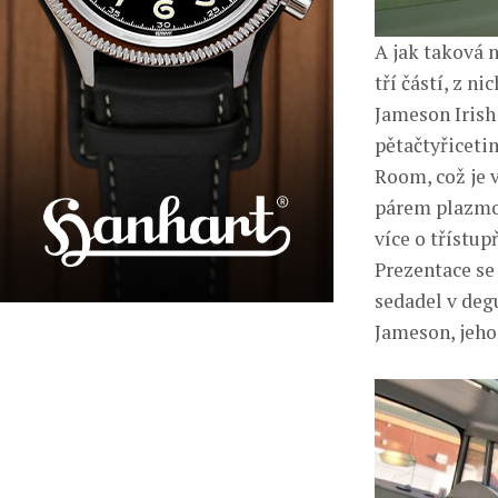
A jak taková 
tří částí, z 
Jameson Irish 
pětačtyřiceti
Room, což je 
párem plazmov
více o třístup
Prezentace se
sedadel v deg
Jameson, jehož