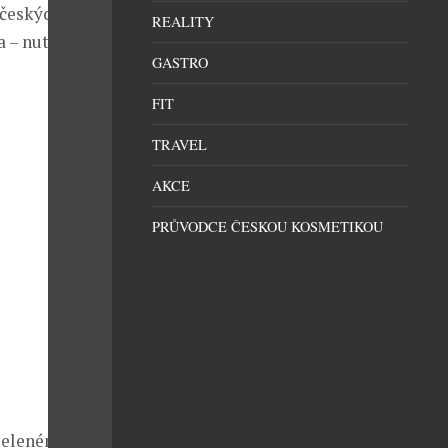
 českých
REALITY
a – nutná je
GASTRO
FIT
TRAVEL
AKCE
PRŮVODCE ČESKOU KOSMETIKOU
 zelenému