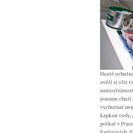
Hosté ochutna
ověří si vliv 
samozřejmostí
jemnou chutí.
vychutnat nej
kapkou vody, 
potkat v Praz
Karlovicích, J