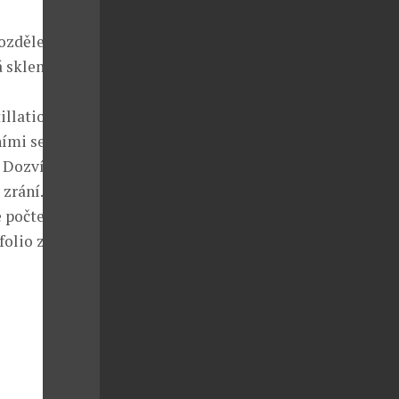
rozdělena do
á sklenka
illation
ními sedadly a
 Dozvíte se
 zrání.
vě počtem
folio značky