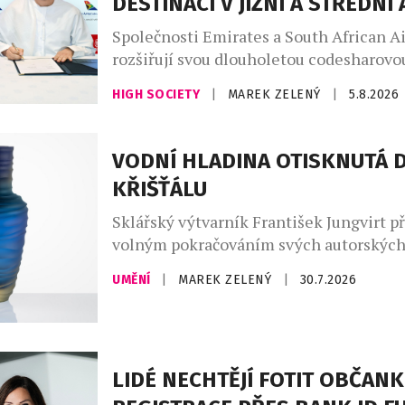
DESTINACÍ V JIŽNÍ A STŘEDNÍ 
Společnosti Emirates a South African A
rozšiřují svou dlouholetou codesharovou
Nová reciproční dohoda zpřístupní cest
HIGH SOCIETY
|
MAREK ZELENÝ
|
5.8.2026
dalších destinací v jižní a střední Afric
navazující cestování napříč regionem. 
reaguje na rostoucí poptávku po cestov
VODNÍ HLADINA OTISKNUTÁ 
Jihoafrické republiky, zejména z evrops
KŘIŠŤÁLU
získání všech potřebných regulatorních
budou moci zákazníci Emirates […]
Sklářský výtvarník František Jungvirt př
volným pokračováním svých autorskýc
sběratelských kolekcí Garden Unique a r
UMĚNÍ
|
MAREK ZELENÝ
|
30.7.2026
nyní o dva sběratelské unikáty s podtit
Objekty z této edice staví na precizním
broušení, jež je dílem mistra brusiče Jiř
Jablonec nad Nisou, se nímž dlouhodob
LIDÉ NECHTĚJÍ FOTIT OBČANK
spolupracuje. Nejnovější přírůstky čerpaj
fluidního […]