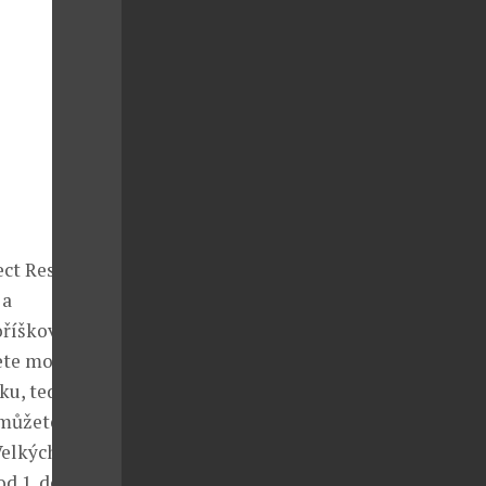
ct Reserve,
 a
oříškovou
ete moci
ku, tedy s
 můžete
Velkých
d 1. do 12.