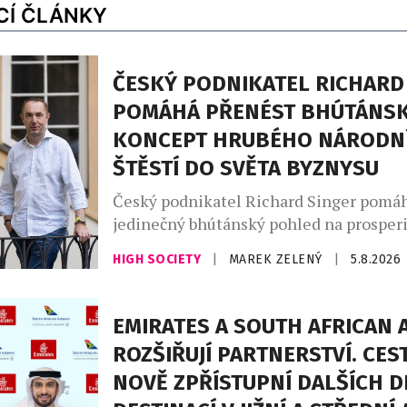
CÍ ČLÁNKY
ČESKÝ PODNIKATEL RICHARD
POMÁHÁ PŘENÉST BHÚTÁNS
KONCEPT HRUBÉHO NÁRODN
ŠTĚSTÍ DO SVĚTA BYZNYSU
Český podnikatel Richard Singer pomáh
jedinečný bhútánský pohled na prosperi
budoucností světového byznysu. V Bhút
HIGH SOCIETY
|
MAREK ZELENÝ
|
5.8.2026
známé konceptem hrubého národního št
National Happiness, GNH), vzniká nový
Leadership Institute, který chce nabíd
EMIRATES A SOUTH AFRICAN 
přístup k vedení organizací v době rych
ROZŠIŘUJÍ PARTNERSTVÍ. CES
technologických změn a nástupu umělé 
NOVĚ ZPŘÍSTUPNÍ DALŠÍCH D
Institut vzniká jako společný projekt tří