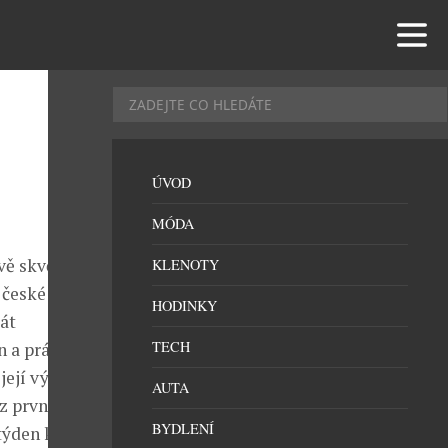
ÚVOD
MÓDA
vě skvělé
KLENOTY
české silnice
HODINKY
rát
TECH
 a právě v
ejí výrobě a v
AUTA
z prvních
BYDLENÍ
 týden koná