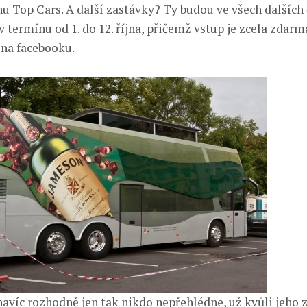
u Top Cars. A další zastávky? Ty budou ve všech dalších
v termínu od 1. do 12. října, přičemž vstup je zcela zdarm
 na facebooku.
avíc rozhodně jen tak nikdo nepřehlédne, už kvůli jeho