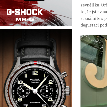
zevnějšku. Urč
to, že jste v 
seznámíte s p
degustaci pod