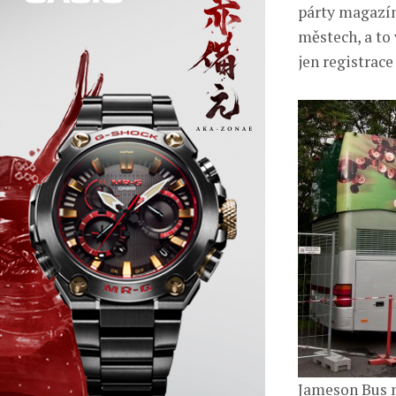
párty magazín
městech, a to 
jen registrace
Jameson Bus n