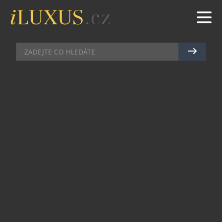
GASTRO
|
24.9.2013
|
MAREK ZELENÝ
TRATTORIA MERCATO S
ITALSKÝM TEMPERAMENTEM
Trattoria Mercato , to je nová Itálie v Praze.
Proměněná Trattoria Mercato nabízí víc než
klasická italská restaurace. Nabízí totiž italskou
kuchyni tak, jak ji nikde jinde v Čechách
neochutnáte. Itálii, při které zapojíte všechny své
smysly.