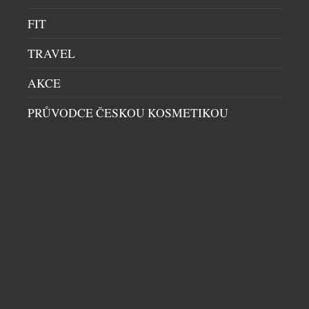
připadá na […]
FIT
TRAVEL
AKCE
PRŮVODCE ČESKOU KOSMETIKOU
BENJAMIN14: RESTAURACE, KDE JE HOST
SOUČÁSTÍ PŘÍBĚHU. KOMORNÍ KONCEPT Z
PRAHY PATŘÍ MEZI GASTRONOMICKOU
ŠPIČKU
RESTAURACE
|
29.7.2026
Ve světě fine diningu často rozhoduje počet stolů,
velikost prostoru nebo okázalost interiéru.
Restaurace Benjamin14, která otevřela své dveře v