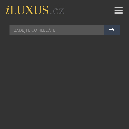
DEGUSTACE
|
25.9.2013
|
MAREK ZELENÝ
TŘI TERMÍNY, KTERÉ V
GASTRONOMICKÉM KALENDÁŘI
NESMÍ CHYBĚT
Letošní podzim toho nabídne opravdu mnoho.
Kromě automobilových, hodinářských a módních
událostí je dobré si najít ve svém diáři čas na
gastronomické zážitky. Jak jsme již informovali,
tak jako první akci podzimní sezóny, a to už od 1.
listopadu, představí restaurace Chorvatský Mlýn
speciální ochutnávku více než deseti druhů
mladého olivového oleje z Chorvatska, sklizeň