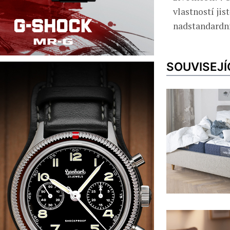
vlastností jis
nadstandardní
SOUVISEJÍ