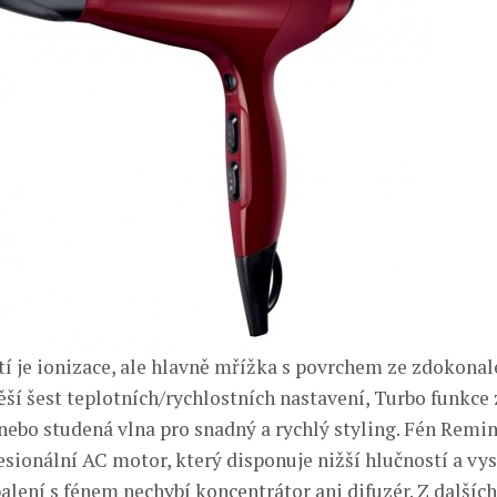
 je ionizace, ale hlavně mřížka s povrchem ze zdokona
ěší šest teplotních/rychlostních nastavení, Turbo funkce 
nebo studená vlna pro snadný a rychlý styling. Fén Remi
esionální AC motor, který disponuje nižší hlučností a vy
balení s fénem nechybí koncentrátor ani difuzér. Z dalšíc