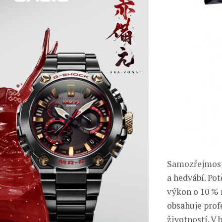
Samozřejmostí
a hedvábí. Pot
výkon o 10 % 
obsahuje prof
životností. V 