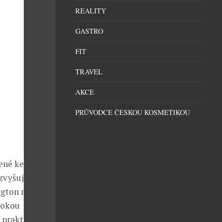
REALITY
GASTRO
FIT
TRAVEL
AKCE
PRŮVODCE ČESKOU KOSMETIKOU
lené keramiky
zvyšující
ngton navíc
sokou
h praktických