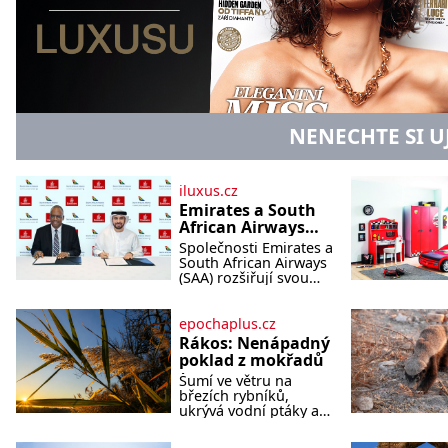
NENECHTE SI U
iluxus.cz
Emirates a South
African Airways
rozšiřují
Společnosti Emirates a
partnerství.
South African Airways
Cestujícím nově
(SAA) rozšiřují svou
dlouholetou
zpřístupní dalších
codesharovou
devět destinací v
spolupráci. Nová
epochaplus.cz
jižní a střední
reciproční dohoda
Rákos: Nenápadný
Africe
zpřístupní cestujícím
poklad z mokřadů
devět dalších destinací
Šumí ve větru na
v jižní a střední Africe
březích rybníků,
a u
ukrývá vodní ptáky a
mnozí kolem něj
procházejí bez