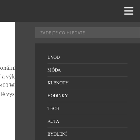
ÚVOD
ionálních
MÓDA
í a výkonný
KLENOTY
400 W, což v
lé vysušení i
HODINKY
TECH
AUTA
BYDLENÍ