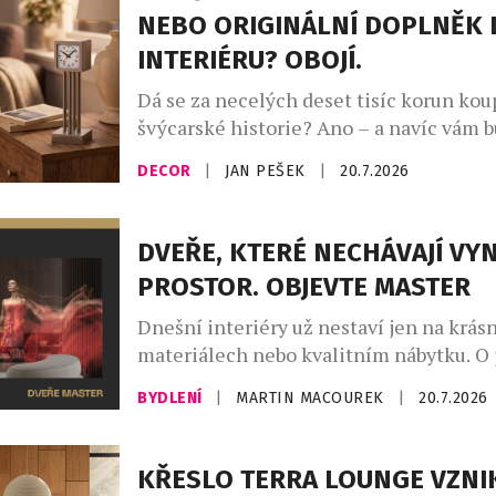
teploty totiž ovlivňují nejen to, jak ryc
NEBO ORIGINÁLNÍ DOPLNĚK 
ale i […]
INTERIÉRU? OBOJÍ.
Dá se za necelých deset tisíc korun kou
švýcarské historie? Ano – a navíc vám 
den ukazovat čas. Novinka Zurich Meet
DECOR
|
JAN PEŠEK
|
20.7.2026
Clock – Miniature Edition od slavné zn
Mondaine přenáší jeden z nejznámější
orientačních bodů curyšského hlavního
DVEŘE, KTERÉ NECHÁVAJÍ VY
podoby stolního objektu, který balancu
PROSTOR. OBJEVTE MASTER
designového doplňku, sběratelského art
Dnešní interiéry už nestaví jen na krás
materiálech nebo kvalitním nábytku. O 
charakteru rozhodují především promyš
BYDLENÍ
|
MARTIN MACOUREK
|
20.7.2026
které vytvářejí harmonický celek. Práv
MASTER od českého výrobce JAP FUTUR
že i dveře mohou být výrazným archit
KŘESLO TERRA LOUNGE VZNI
prvkem. Díky provedení od podlahy až k