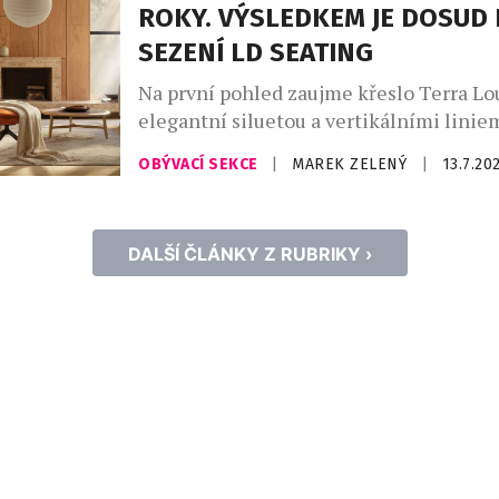
ROKY. VÝSLEDKEM JE DOSUD 
čistému minimalistickému designu a t
SEZENÍ LD SEATING
neomezeným možnostem povrchových ú
Na první pohled zaujme křeslo Terra L
elegantní siluetou a vertikálními liniem
zdánlivě jednoduchým tvarem však stojí
OBÝVACÍ SEKCE
|
MAREK ZELENÝ
|
13.7.20
vývoje, hledání nových konstrukčních ř
technické výzvy, se kterými se česká ro
LD Seating dosud nesetkala. Kolekce, u
DALŠÍ ČLÁNKY Z RUBRIKY ›
letos v únoru, se stala technologicky j
nejnáročnějších projektů společnosti a 