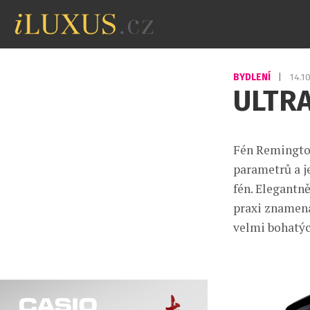
BYDLENÍ
|
14.1
ULTR
Fén Remington
parametrů a j
fén. Elegantně
praxi znamená
velmi bohatýc