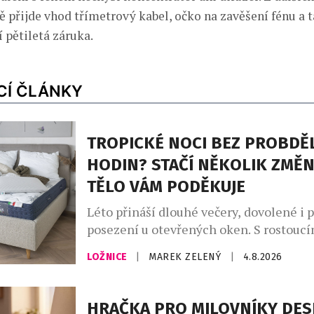
tě přijde vhod třímetrový kabel, očko na zavěšení fénu a 
 pětiletá záruka.
CÍ ČLÁNKY
TROPICKÉ NOCI BEZ PROBDĚ
HODIN? STAČÍ NĚKOLIK ZMĚN
TĚLO VÁM PODĚKUJE
Léto přináší dlouhé večery, dovolené i 
posezení u otevřených oken. S rostoucí
ale přichází i méně vítaná stránka hork
LOŽNICE
|
MAREK ZELENÝ
|
4.8.2026
neklidné noci. Převalování v posteli, p
časté probouzení zná během vln veder t
A ráno? Místo odpočinku přichází únava
HRAČKA PRO MILOVNÍKY DES