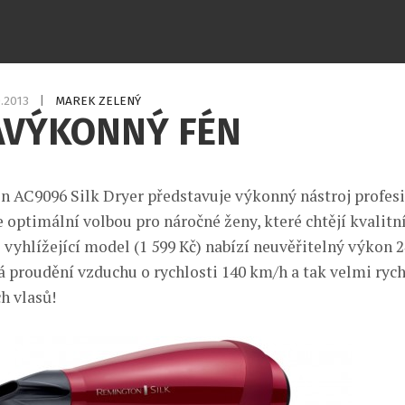
0.2013
|
MAREK ZELENÝ
AVÝKONNÝ FÉN
 AC9096 Silk Dryer představuje výkonný nástroj profes
e optimální volbou pro náročné ženy, které chtějí kvalitn
 vyhlížející model (1 599 Kč) nabízí neuvěřitelný výkon 2
 proudění vzduchu o rychlosti 140 km/h a tak velmi rych
h vlasů!