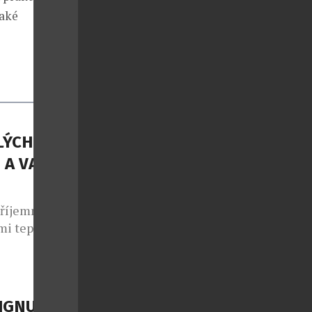
také
LÝCH
 A VAŠE
příjemné
mi teplotami
ých dnů –
ocení nebo
éměř každý.
. Vysoké
IGNU?